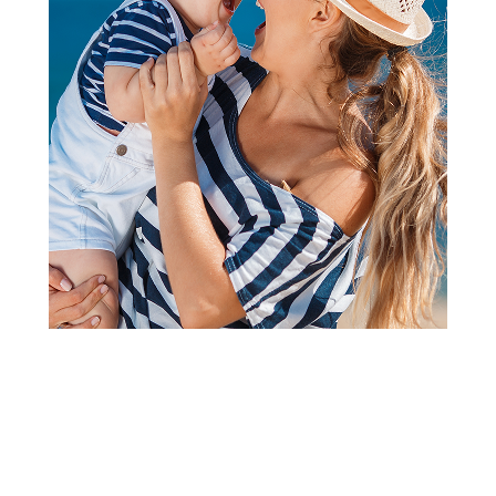
Bojanke za decu | Slikovnice za decu
Laguna Dinosaurusi-mekane
nalepnice
Šifra proizvoda:
A082146
Barkod:
9788652142088
Šifra modela:
A082146
Visina popusta uz loyality karticu zavisi od nivoa