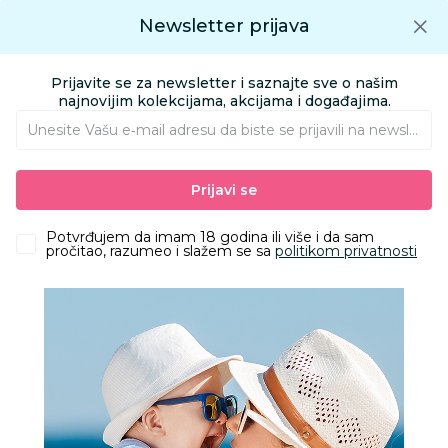
Preuzmite Aksa aplikaciju
Newsletter prijava
Google play
Aksa APP
0
0
Preuzmite besplatno Aksa Aplikaciju
App store
Prijavite se za newsletter i saznajte sve o našim
Pronađi proizvod
najnovijim kolekcijama, akcijama i događajima.
Unesite Vašu e‑mail adresu da biste se prijavili na newsletter.
AKSA
Proizvodi
Igračke i knjižara
Knjižara
Prijavi se
Bojanke za decu | Slikovnice za decu
Laguna Dinosaurusi-mekane nalepnice
Potvrđujem da imam 18 godina ili više i da sam
pročitao, razumeo i slažem se sa
politikom privatnosti