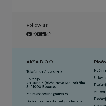
Follow us
AKSA D.O.O.
Plaća
Načini 
Telefon:
011/422-0-415
Uslovi 
Lokacija:
28. Juna 3 (bivša Nova Mokroluška
Plaćan
3), 11000 Beograd
Autopr
Mail:
aksaonline@aksa.rs
Plaćan
Radno vreme internet prodavnice
Plaćanj