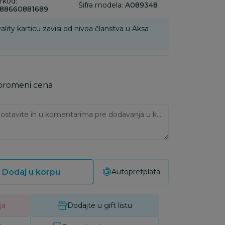
rkod:
Šifra modela:
A089348
88660881689
ality karticu zavisi od nivoa članstva u Aksa
 promeni cena
Ukoliko imate napomene, ostavite ih u komentarima pre dodavanja u korpu:
Dodaj u korpu
Autopretplata
ja
Dodajte u gift listu