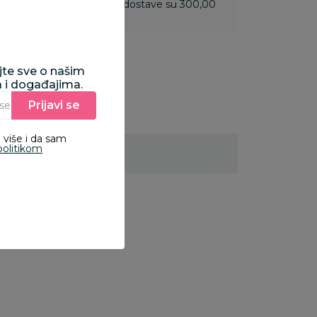
 do 3.499,99 rsd troškovi dostave su 300,00
ajte sve o našim
a i događajima.
Prijavi se
Unesite Vašu e‑mail adresu da biste se prijavili na newsletter.
 više i da sam
politikom