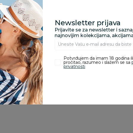
porudžbine vrednosti
rsd.
Newsletter prijava
Prijavite se za newsletter i sazn
najnovijim kolekcijama, akcijam
zvoda
Potvrđujem da imam 18 godina ili
pročitao, razumeo i slažem se sa
ivanje je omogućeno samo korisnicima koji su kupili proizvod.
privatnosti