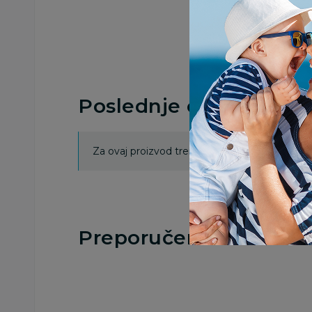
Poslednje ocene proi
Za ovaj proizvod trenutno nema ocena. Ocenj
Preporučeno