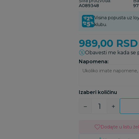
Šifra proizvoda:
Ba
A089348
97
Visina popusta uz loy
klubu.
989,00
RSD
Obavesti me kada se
Napomena:
Izaberi količinu
Dodajte u listu žel