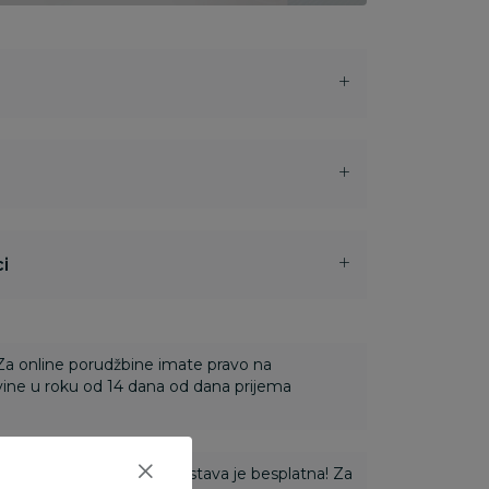
i
 Za online porudžbine imate pravo na
ine u roku od 14 dana od dana prijema
ti 3.500,00 rsd i više dostava je besplatna! Za