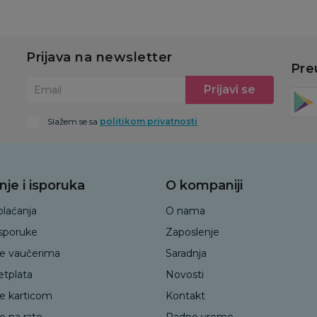
Prijava na newsletter
Pre
Prijavi se
Email
Slažem se sa
politikom privatnosti
nje i isporuka
O kompaniji
plaćanja
O nama
isporuke
Zaposlenje
je vaučerima
Saradnja
etplata
Novosti
je karticom
Kontakt
e na rate
Radno vreme