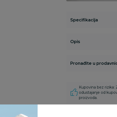
Specifikacija
Opis
Pronađite u prodavnic
Kupovina bez rizika:
odustajanje od kupov
proizvoda.
Za porudžbine vrednos