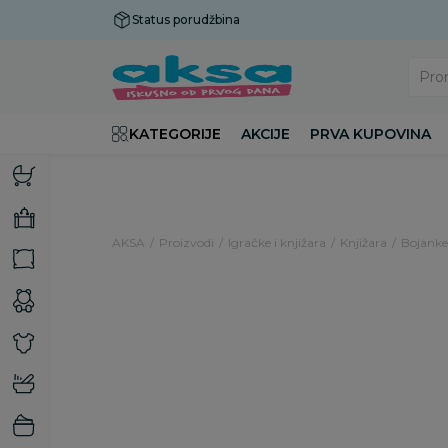
Status porudžbina
Plaćanje do 9 rata!
Pro
KATEGORIJE
AKCIJE
PRVA KUPOVINA
AKSA
Proizvodi
Igračke i knjižara
Knjižara
Bojanke 