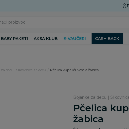
Preuzmite Aksa aplikaciju
P
nađi proizvod
BABY PAKETI
AKSA KLUB
E-VAUČERI
CASH BACK
za decu | Slikovnice za decu
Pčelica kupalići-vesela žabica
Bojanke za decu | Slikovnic
Pčelica kup
žabica