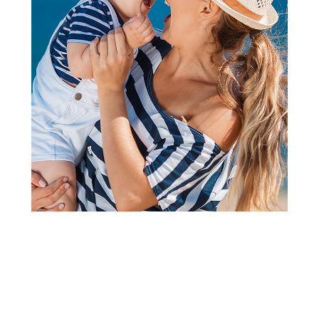
Bojanke za decu | Slikovnice za decu
JRJ Velika briga malog tigra
Šifra proizvoda:
A093116
Barkod:
9788661200533
Šifra modela:
A093116
Visina popusta uz loyality karticu zavisi od nivoa
članstva u Aksa klubu.