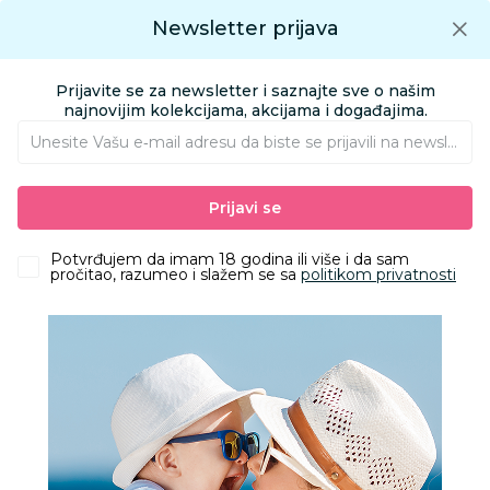
Preuzmite Aksa aplikaciju
Newsletter prijava
Google play
Aksa APP
0
0
Preuzmite besplatno Aksa Aplikaciju
App store
Prijavite se za newsletter i saznajte sve o našim
Pronađi proizvod
najnovijim kolekcijama, akcijama i događajima.
Unesite Vašu e‑mail adresu da biste se prijavili na newsletter.
AKSA
Proizvodi
Igračke i knjižara
Knjižara
Prijavi se
Bojanke za decu | Slikovnice za decu
JRJ Velika briga malog tigra
Potvrđujem da imam 18 godina ili više i da sam
pročitao, razumeo i slažem se sa
politikom privatnosti