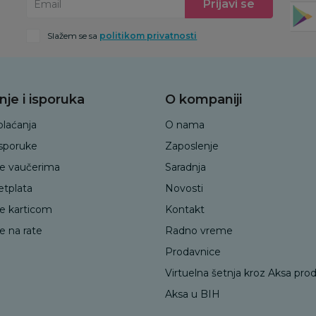
Prijavi se
Email
Slažem se sa
politikom privatnosti
nje i isporuka
O kompaniji
plaćanja
O nama
isporuke
Zaposlenje
je vaučerima
Saradnja
etplata
Novosti
je karticom
Kontakt
e na rate
Radno vreme
Prodavnice
Virtuelna šetnja kroz Aksa pro
Aksa u BIH