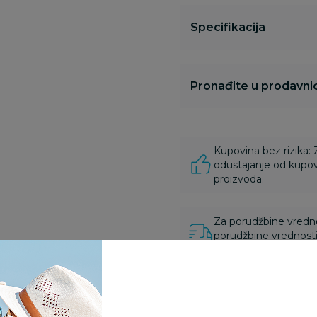
Specifikacija
Pronađite u prodavnic
Kupovina bez rizika:
odustajanje od kupov
proizvoda.
Za porudžbine vrednos
porudžbine vrednosti
rsd.