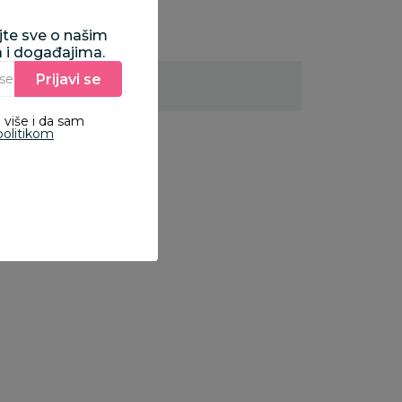
ajte sve o našim
a i događajima.
Prijavi se
Unesite Vašu e‑mail adresu da biste se prijavili na newsletter.
 više i da sam
politikom
janke za decu |
Bojanke za decu |
Bojanke za decu 