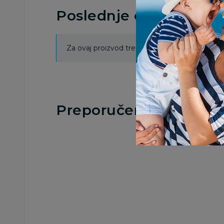
Poslednje ocene proi
Za ovaj proizvod trenutno nema ocena. Ocenj
Preporučeno
Bojanke za decu |
Bojanke za decu |