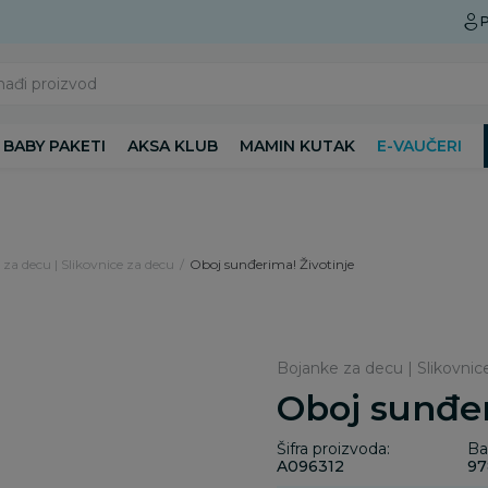
Preuzmite Aksa aplikaciju
P
nađi proizvod
BABY PAKETI
AKSA KLUB
MAMIN KUTAK
E-VAUČERI
za decu | Slikovnice za decu
Oboj sunđerima! Životinje
Bojanke za decu | Slikovnic
Oboj sunđer
Šifra proizvoda:
Ba
A096312
97