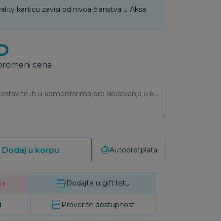
ality karticu zavisi od nivoa članstva u Aksa
D
 promeni cena
Ukoliko imate napomene, ostavite ih u komentarima pre dodavanja u korpu:
Dodaj u korpu
Autopretplata
ja
Dodajte u gift listu
d
Proverite dostupnost