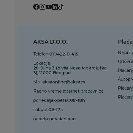
AKSA D.O.O.
Plaća
Načini 
Telefon:
011/422-0-415
Uslovi 
Lokacija:
28. Juna 3 (bivša Nova Mokroluška
Plaćan
3), 11000 Beograd
Autopr
Mail:
aksaonline@aksa.rs
Plaćan
Radno vreme internet prodavnice
Plaćanj
ponedeljak-petak:
08-18h
subota:
09-17h
nedelja:
neradan dan