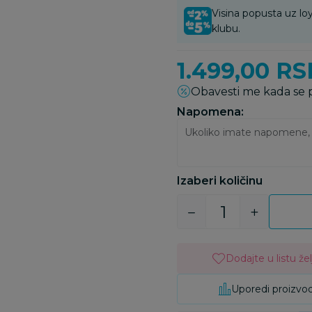
Visina popusta uz loy
klubu.
1.499,00
RS
Obavesti me kada se
Napomena:
Izaberi količinu
Dodajte u listu žel
Uporedi proizvo