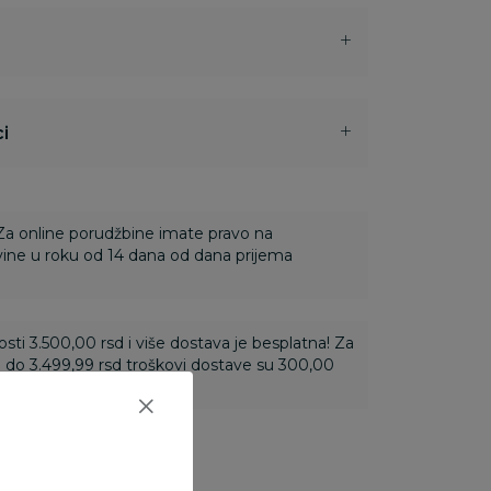
i
 Za online porudžbine imate pravo na
ine u roku od 14 dana od dana prijema
ti 3.500,00 rsd i više dostava je besplatna! Za
 do 3.499,99 rsd troškovi dostave su 300,00