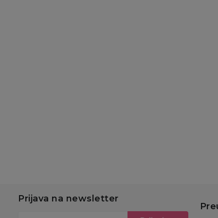
Baterije
Baterije
Duracell Basic AAA 6
Duracell Basic AA 6
kom
kom
689,00
RSD
689,00
RSD
Dodaj u korpu
Dodaj u korpu
Prijava na newsletter
Pre