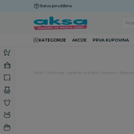
Status porudžbina
Plaćanje do 9 rata!
Pro
KATEGORIJE
AKCIJE
PRVA KUPOVINA
AKSA
Proizvodi
Igračke i knjižara
Knjižara
Bojanke 