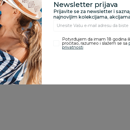
Newsletter prijava
zvoda
Prijavite se za newsletter i sazn
najnovijim kolekcijama, akcijam
ivanje je omogućeno samo korisnicima koji su kupili proizvod.
Potvrđujem da imam 18 godina ili
pročitao, razumeo i slažem se sa
privatnosti
Bojanke za decu |
Bojanke za decu |
Bo