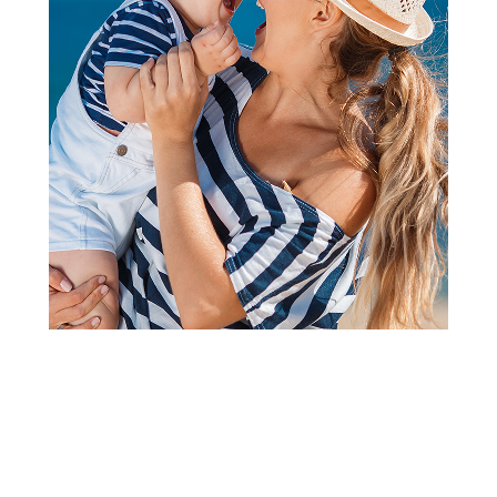
Čarape
Lillo&Pippo hulahop, dečaci
Šifra proizvoda:
A075351
Visina popusta uz loyality karticu zavisi od nivoa
članstva u Aksa klubu.
Akcija važi od 10.07.2026. do 09.08.2026.
Kupovinom 2 artikla odabranih modela čarapa, još