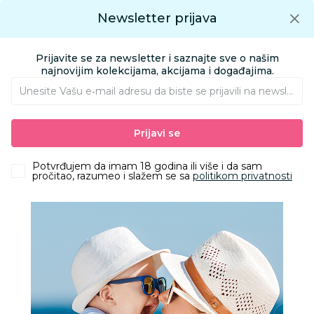
Preuzmite Aksa aplikaciju
Newsletter prijava
Google play
Aksa APP
0
0
Preuzmite besplatno Aksa Aplikaciju
App store
Prijavite se za newsletter i saznajte sve o našim
Pronađi proizvod
najnovijim kolekcijama, akcijama i događajima.
Unesite Vašu e‑mail adresu da biste se prijavili na newsletter.
AKSA
Proizvodi
Odeća
Odeća za decu
Čarape
Prijavi se
Lillo&Pippo hulahop, dečaci
Potvrđujem da imam 18 godina ili više i da sam
pročitao, razumeo i slažem se sa
politikom privatnosti