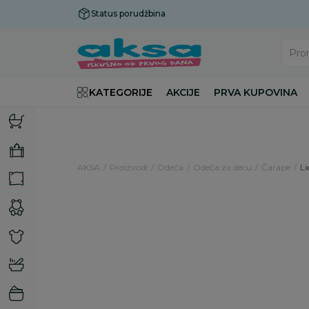
Status porudžbina
Plaćanje do 9 rata!
Pro
KATEGORIJE
AKCIJE
PRVA KUPOVINA
AKSA
Proizvodi
Odeća
Odeća za decu
Čarape
Li