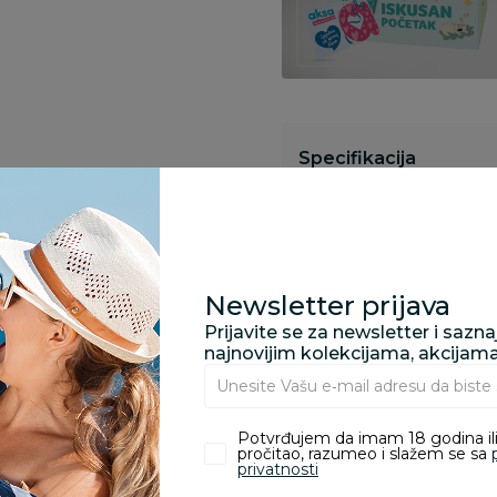
Specifikacija
Opis
Newsletter prijava
Prijavite se za newsletter i sazn
Pronađite u prodavnic
najnovijim kolekcijama, akcijam
Potvrđujem da imam 18 godina ili
Kupovina bez rizika:
pročitao, razumeo i slažem se sa
odustajanje od kupov
privatnosti
proizvoda.