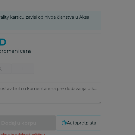
ality karticu zavisi od nivoa članstva u Aksa
D
 promeni cena
0
1
Ukoliko imate napomene, ostavite ih u komentarima pre dodavanja u korpu:
Dodaj u korpu
Autopretplata
ebno je odabrati veličinu