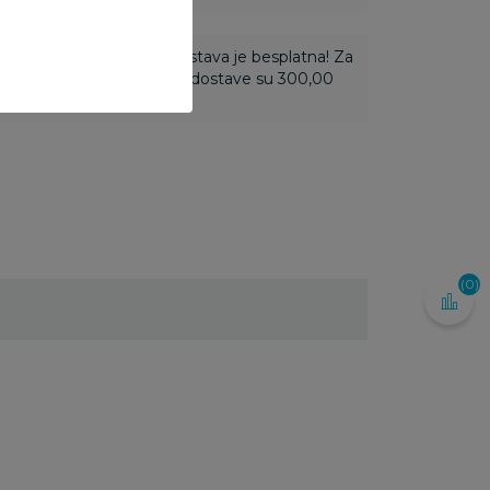
ti 3.500,00 rsd i više dostava je besplatna! Za
 do 3.499,99 rsd troškovi dostave su 300,00
(0)