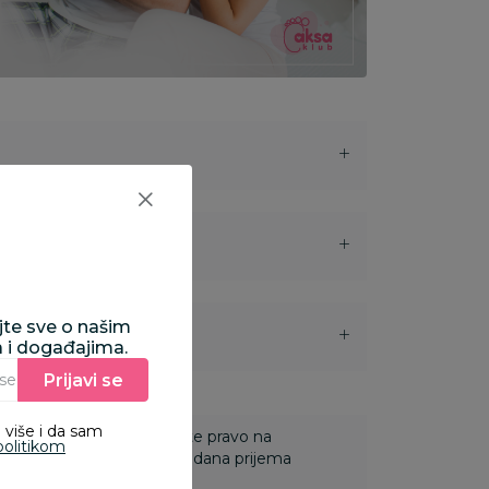
ajte sve o našim
i
a i događajima.
Prijavi se
Unesite Vašu e‑mail adresu da biste se prijavili na newsletter.
 više i da sam
 Za online porudžbine imate pravo na
politikom
ine u roku od 14 dana od dana prijema