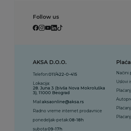
Follow us
AKSA D.O.O.
Plaća
Načini 
Telefon:
011/422-0-415
Uslovi 
Lokacija:
28. Juna 3 (bivša Nova Mokroluška
Plaćan
3), 11000 Beograd
Autopr
Mail:
aksaonline@aksa.rs
Plaćan
Radno vreme internet prodavnice
Plaćanj
ponedeljak-petak:
08-18h
subota:
09-17h