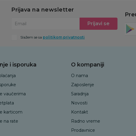
Prijava na newsletter
Pre
Prijavi se
Email
Slažem se sa
politikom privatnosti
nje i isporuka
O kompaniji
plaćanja
O nama
isporuke
Zaposlenje
je vaučerima
Saradnja
etplata
Novosti
je karticom
Kontakt
e na rate
Radno vreme
Prodavnice