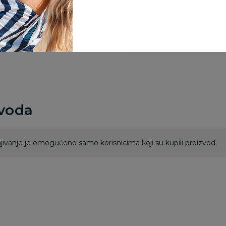
Za porudžbine vrednos
porudžbine vrednosti
rsd.
zvoda
ivanje je omogućeno samo korisnicima koji su kupili proizvod.