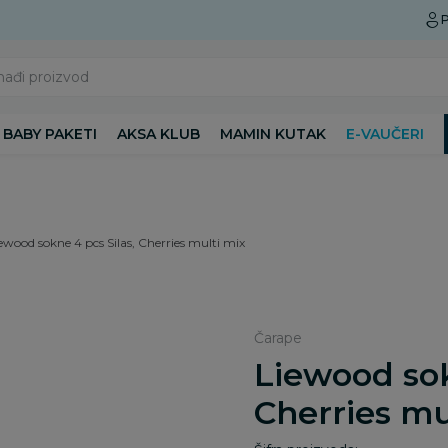
Preuzmite Aksa aplikaciju
P
nađi proizvod
BABY PAKETI
AKSA KLUB
MAMIN KUTAK
E-VAUČERI
ewood sokne 4 pcs Silas, Cherries multi mix
Čarape
Liewood sok
Cherries mu