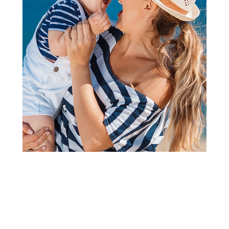
Čarape
TY sokne paw patrol,
devojčice
Šifra proizvoda:
A094898
Barkod:
4251986901645
Šifra modela:
A094898
Visina popusta uz loyality karticu zavisi od nivoa
članstva u Aksa klubu.