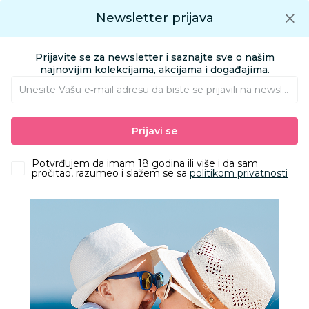
Preuzmite Aksa aplikaciju
Newsletter prijava
Google play
Aksa APP
0
0
Preuzmite besplatno Aksa Aplikaciju
App store
Prijavite se za newsletter i saznajte sve o našim
Pronađi proizvod
najnovijim kolekcijama, akcijama i događajima.
Unesite Vašu e‑mail adresu da biste se prijavili na newsletter.
AKSA
Proizvodi
Odeća
Odeća za decu
Čarape
Prijavi se
TY sokne paw patrol, devojčice
Potvrđujem da imam 18 godina ili više i da sam
pročitao, razumeo i slažem se sa
politikom privatnosti