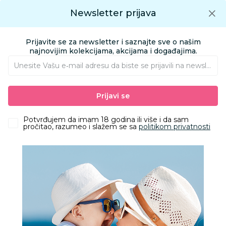
Preuzmite Aksa aplikaciju
Newsletter prijava
Google play
Aksa APP
0
0
Preuzmite besplatno Aksa Aplikaciju
App store
Prijavite se za newsletter i saznajte sve o našim
Pronađi proizvod
najnovijim kolekcijama, akcijama i događajima.
Unesite Vašu e‑mail adresu da biste se prijavili na newsletter.
AKSA
Proizvodi
Nameštaj i oprema za bebe
Prijavi se
Sitna oprema i posteljine
Čaršavi i podmetači
Snuz čaršaf za SnuzPod kolevku,Blush2kom
Potvrđujem da imam 18 godina ili više i da sam
pročitao, razumeo i slažem se sa
politikom privatnosti