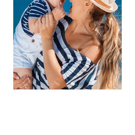
2
1
Čaršavi i podmetači
Snuz čaršaf za SnuzPod
kolevku,Blush2kom
Šifra proizvoda:
A104308
Barkod:
5061061510827
Šifra modela:
A104308
Snuz čaršaf za SnuzPod kolevku,Blush2kom