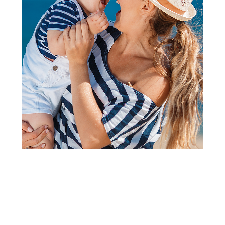
Čaršavi i podmetači
Lillo&Pippo čaršav sa lastišem
60x120cm2/1,Blossom
Šifra proizvoda:
A104999
Barkod:
8600856086825
Šifra modela:
A104999