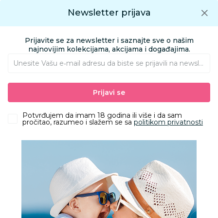
Preuzmite Aksa aplikaciju
Newsletter prijava
Google play
Aksa APP
0
0
Preuzmite besplatno Aksa Aplikaciju
App store
Prijavite se za newsletter i saznajte sve o našim
Pronađi proizvod
najnovijim kolekcijama, akcijama i događajima.
Unesite Vašu e‑mail adresu da biste se prijavili na newsletter.
AKSA
Proizvodi
Nameštaj i oprema za bebe
Prijavi se
Sitna oprema i posteljine
Čaršavi i podmetači
Lillo&Pippo čaršav sa lastišem 60x120cm2/1,Blossom
Potvrđujem da imam 18 godina ili više i da sam
pročitao, razumeo i slažem se sa
politikom privatnosti