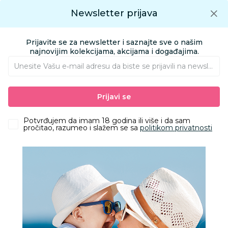
Preuzmite Aksa aplikaciju
Newsletter prijava
Google play
Aksa APP
0
0
Preuzmite besplatno Aksa Aplikaciju
App store
Prijavite se za newsletter i saznajte sve o našim
Pronađi proizvod
najnovijim kolekcijama, akcijama i događajima.
Unesite Vašu e‑mail adresu da biste se prijavili na newsletter.
AKSA
Proizvodi
Nameštaj i oprema za bebe
Prijavi se
Sitna oprema i posteljine
Čaršavi i podmetači
Baby Textil podloga za slikanje Cvetna družina
Potvrđujem da imam 18 godina ili više i da sam
pročitao, razumeo i slažem se sa
politikom privatnosti