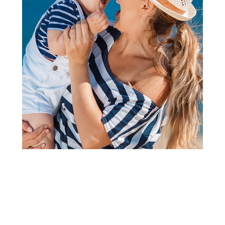
2
3
1
Čaršavi i podmetači
Baby Textil podloga za slikanje
Cvetna družina
Šifra proizvoda:
A106464
Barkod:
8605029737863
Šifra modela:
A106464