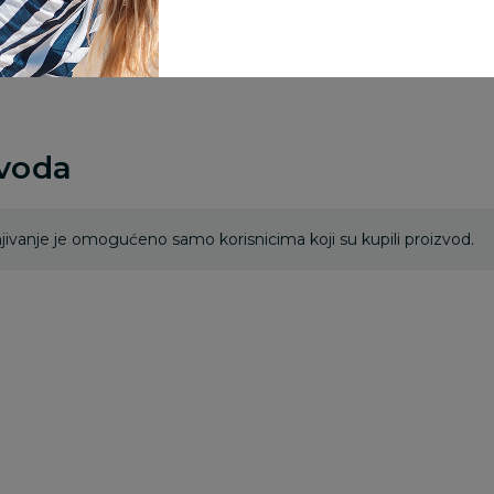
porudžbine vrednosti
rsd.
zvoda
ivanje je omogućeno samo korisnicima koji su kupili proizvod.
25
%
25
%