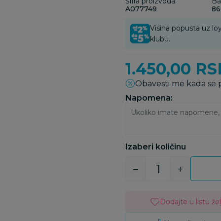
Šifra proizvoda:
Ba
A077749
86
Visina popusta uz loy
klubu.
1.450,00
RS
Obavesti me kada se
Napomena:
Izaberi količinu
Dodajte u listu žel