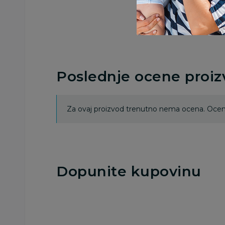
Poslednje ocene proi
Za ovaj proizvod trenutno nema ocena. Ocenj
Dopunite kupovinu
25
%