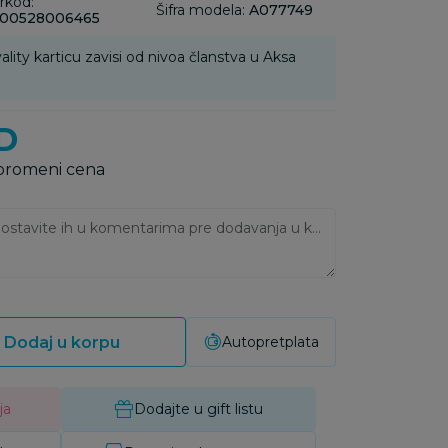
rkod:
Šifra modela:
A077749
00528006465
ality karticu zavisi od nivoa članstva u Aksa
D
 promeni cena
Ukoliko imate napomene, ostavite ih u komentarima pre dodavanja u korpu:
Dodaj u korpu
Autopretplata
ja
Dodajte u gift listu