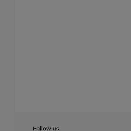
Besplatna
dostava
Blenderi
Chicco blender
18.369,00
RSD
24.499,00
RSD
Ušteda:
6.130,00
RSD
Dodaj u korp
Follow us