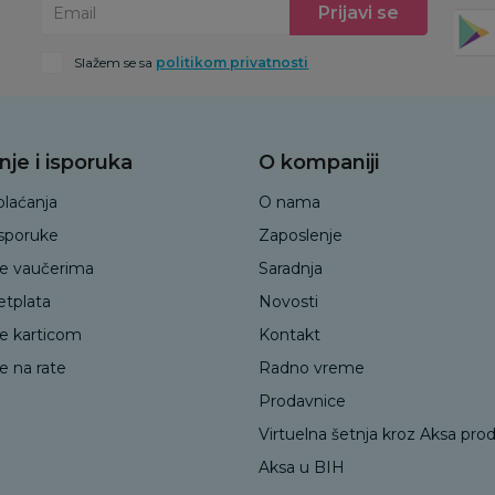
Prijavi se
Email
Slažem se sa
politikom privatnosti
nje i isporuka
O kompaniji
plaćanja
O nama
isporuke
Zaposlenje
je vaučerima
Saradnja
etplata
Novosti
je karticom
Kontakt
e na rate
Radno vreme
Prodavnice
Virtuelna šetnja kroz Aksa pro
Aksa u BIH