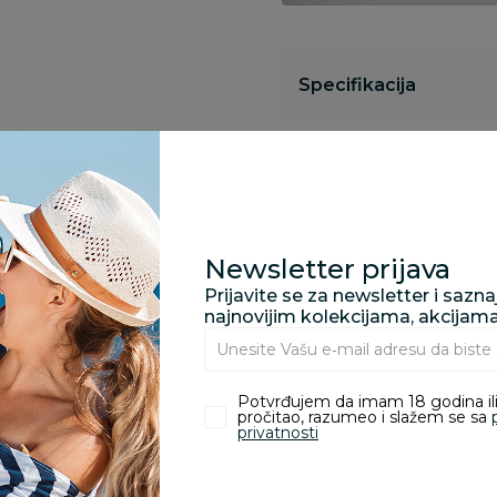
Specifikacija
Opis
Newsletter prijava
Pronađite u prodavnic
Prijavite se za newsletter i sazn
najnovijim kolekcijama, akcijam
Kupovina bez rizika:
odustajanje od kupov
Potvrđujem da imam 18 godina ili
proizvoda.
pročitao, razumeo i slažem se sa
privatnosti
Za porudžbine vrednos