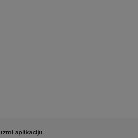
štačke bradavice i
mpice za bradavice
icco lažne
radavice od
likona, veličine S-M
.199,00
RSD
899,00
RSD
Dodaj u korpu
uzmi aplikaciju