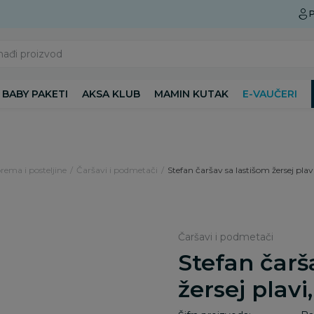
Preuzmite Aksa aplikaciju
P
nađi proizvod
BABY PAKETI
AKSA KLUB
MAMIN KUTAK
E-VAUČERI
rema i posteljine
Čaršavi i podmetači
Stefan čaršav sa lastišom žersej pl
Čaršavi i podmetači
Stefan čarš
žersej plav