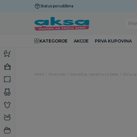
Status porudžbina
Plaćanje do 9 rata!
Pro
KATEGORIJE
AKCIJE
PRVA KUPOVINA
AKSA
Proizvodi
Nameštaj i oprema za bebe
Sitna op