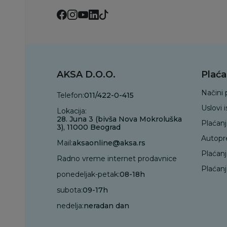
AKSA D.O.O.
Plaća
Načini 
Telefon:
011/422-0-415
Uslovi 
Lokacija:
28. Juna 3 (bivša Nova Mokroluška
Plaćan
3), 11000 Beograd
Autopr
Mail:
aksaonline@aksa.rs
Plaćan
Radno vreme internet prodavnice
Plaćanj
ponedeljak-petak:
08-18h
subota:
09-17h
nedelja:
neradan dan