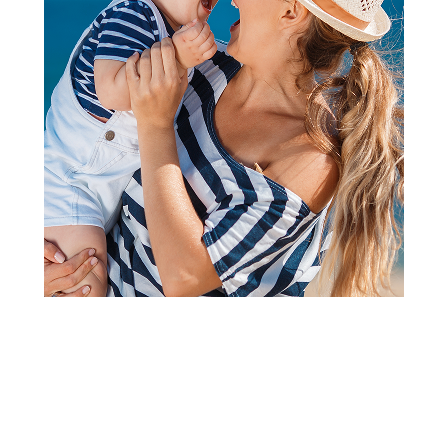
2
1
CEGERI
Be Cute ceger ,,you are one
hot dog" 35x42x60cm
Šifra proizvoda:
A105971
Barkod:
8600856100866
Šifra modela:
A105971
399,00
RSD