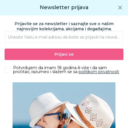
Preuzmite Aksa aplikaciju
Newsletter prijava
Google play
Aksa APP
0
0
Preuzmite besplatno Aksa Aplikaciju
App store
Prijavite se za newsletter i saznajte sve o našim
Pronađi proizvod
najnovijim kolekcijama, akcijama i događajima.
Unesite Vašu e‑mail adresu da biste se prijavili na newsletter.
AKSA
Proizvodi
HOME&BEAUTY
AKSESOARI
CEGERI
Prijavi se
Be Cute ceger ,,you are one hot dog" 35x42x60cm
Potvrđujem da imam 18 godina ili više i da sam
pročitao, razumeo i slažem se sa
politikom privatnosti