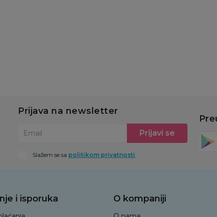
u
Dodaj u korpu
Dodaj u korpu
Prijava na newsletter
Pre
Prijavi se
Email
Slažem se sa
politikom privatnosti
nje i isporuka
O kompaniji
plaćanja
O nama