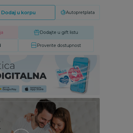
Dodaj u korpu
Autopretplata
ja
Dodajte u gift listu
d
Proverite dostupnost