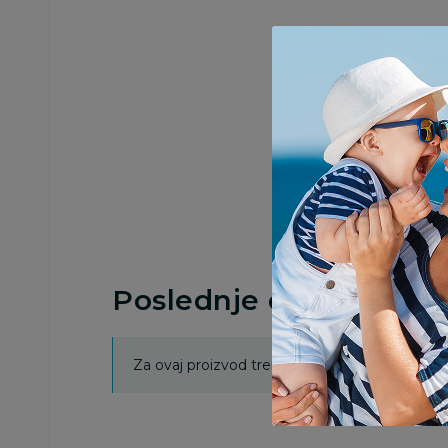
Poslednje ocene proi
Za ovaj proizvod trenutno nema ocena. Ocenj