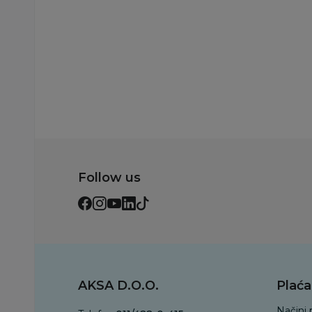
Dodaj u korp
Follow us
AKSA D.O.O.
Plaća
Načini 