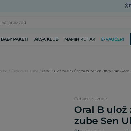
Preuzmite Aksa aplikaciju
P
nađi proizvod
BABY PAKETI
AKSA KLUB
MAMIN KUTAK
E-VAUČERI
 zube
Četkice za zube
Oral B ulož za elek.Čet.za zube Sen Ultra Thin2kom
Četkice za zube
Oral B ulož 
zube Sen U