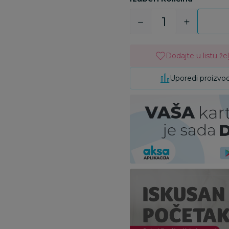
Dodajte u listu žel
Uporedi proizvo