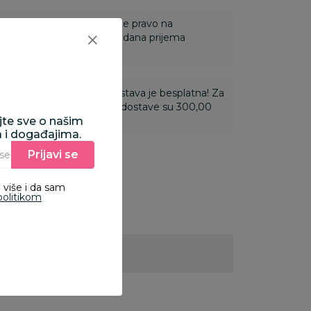
 Za online porudžbine imate pravo na
ine u roku od 14 dana od dana prijema
ti 3.500,00 rsd i više dostava je besplatna! Za
 do 3.499,99 rsd troškovi dostave su 300,00
ajte sve o našim
a i događajima.
Prijavi se
Unesite Vašu e‑mail adresu da biste se prijavili na newsletter.
 više i da sam
politikom