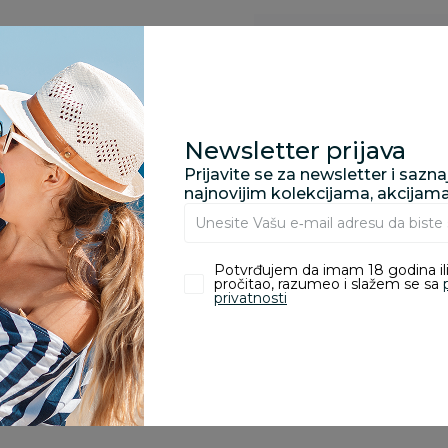
Kupovina bez rizika:
odustajanje od kupov
proizvoda.
Za porudžbine vrednos
Newsletter prijava
porudžbine vrednosti
Prijavite se za newsletter i sazn
rsd.
najnovijim kolekcijama, akcijam
Potvrđujem da imam 18 godina ili
pročitao, razumeo i slažem se sa
zvoda
privatnosti
ivanje je omogućeno samo korisnicima koji su kupili proizvod.