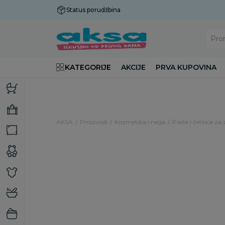
Status porudžbina
Plaćanje do 9 rata!
Pro
KATEGORIJE
AKCIJE
PRVA KUPOVINA
AKSA
Proizvodi
Kozmetika i nega
Paste i četkice za
15
%