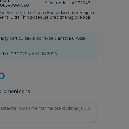
rkod:
Šifra modela:
A072247
06540847060
 zube Sen Ultra Thin2kom Kao jedan od premijum
Sensi Ultra Thin poseduje precizne uglove koji
klanjajuć ga do 100% više nego obična četkica za
ality karticu zavisi od nivoa članstva u Aksa
od 01.08.2026. do 31.08.2026.
D
 promeni cena
Ukoliko imate napomene, ostavite ih u komentarima pre dodavanja u korpu: