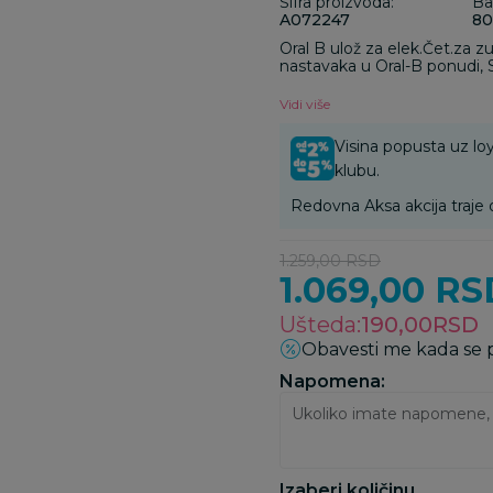
Šifra proizvoda:
Ba
A072247
80
Oral B ulož za elek.Čet.za
nastavaka u Oral-B ponudi, 
eliminišu bakterijski plak u
zube.
Vidi više
Visina popusta uz loy
klubu.
Redovna Aksa akcija traje 
1.259,00
RSD
1.069,00
RS
Ušteda:
190,00
RSD
Obavesti me kada se
Napomena:
Izaberi količinu