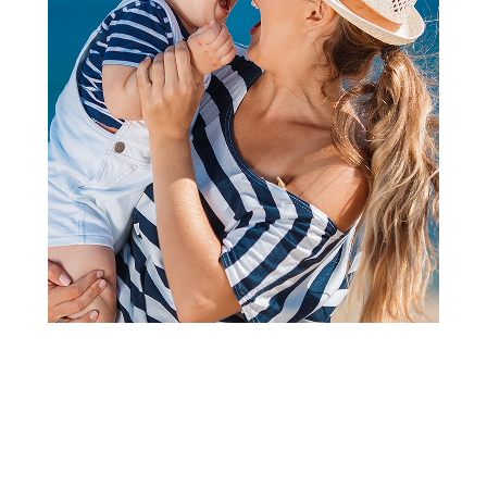
Četkice za zube
Curaprox CS Kids četkica za
zube za decu 2/1 kom
Šifra proizvoda:
A089485
Barkod:
7612412432442
Šifra modela:
A089485
Visina popusta uz loyality karticu zavisi od nivoa
članstva u Aksa klubu.