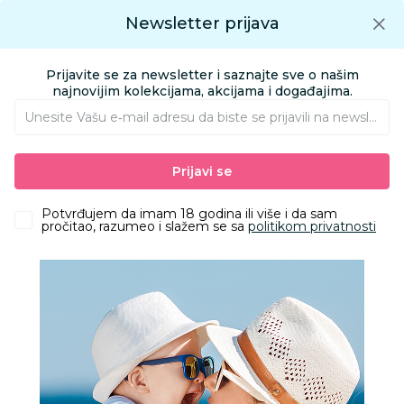
Preuzmite Aksa aplikaciju
Newsletter prijava
Google play
Aksa APP
0
0
Preuzmite besplatno Aksa Aplikaciju
App store
Prijavite se za newsletter i saznajte sve o našim
Pronađi proizvod
najnovijim kolekcijama, akcijama i događajima.
Unesite Vašu e‑mail adresu da biste se prijavili na newsletter.
AKSA
Proizvodi
Kozmetika i nega
Paste i četkice za zube
Prijavi se
Četkice za zube
Curaprox CS Kids četkica za zube za decu 2/1 kom
Potvrđujem da imam 18 godina ili više i da sam
pročitao, razumeo i slažem se sa
politikom privatnosti