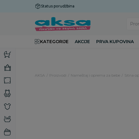
Status porudžbina
Plaćanje do 9 rata!
Pro
KATEGORIJE
AKCIJE
PRVA KUPOVINA
AKSA
Proizvodi
Nameštaj i oprema za bebe
Sitna op
20
%