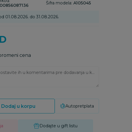
rkod:
Šifra modela:
A105045
00856087136
od 01.08.2026. do 31.08.2026.
D
 promeni cena
Ukoliko imate napomene, ostavite ih u komentarima pre dodavanja u korpu:
Dodaj u korpu
Autopretplata
ja
Dodajte u gift listu