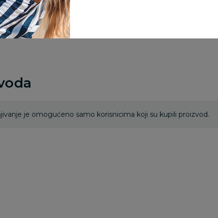
Za porudžbine vrednos
porudžbine vrednosti
rsd.
zvoda
ivanje je omogućeno samo korisnicima koji su kupili proizvod.