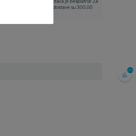
ti 3.500,00 rsd i više dostava je besplatna! Za
 do 3.499,99 rsd troškovi dostave su 300,00
(0)