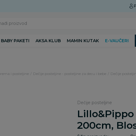
Preuzmite Aksa aplikaciju
P
nađi proizvod
BABY PAKETI
AKSA KLUB
MAMIN KUTAK
E-VAUČERI
rema i posteljine
Dečije posteljine - posteljine za decu i bebe
Dečije postelji
Dečije posteljine
Lillo&Pippo
200cm, Blo