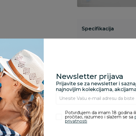
Specifikacija
Opis
Newsletter prijava
Pronađite u prodavnic
Prijavite se za newsletter i sazn
najnovijim kolekcijama, akcijam
Kupovina bez rizika:
Potvrđujem da imam 18 godina ili
odustajanje od kupov
pročitao, razumeo i slažem se sa
proizvoda.
privatnosti