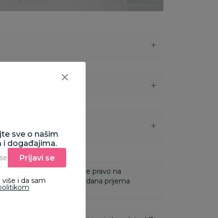
i
ajte sve o našim
a i događajima.
Prijavi se
Unesite Vašu e‑mail adresu da biste se prijavili na newsletter.
 Za online porudžbine imate pravo na
 više i da sam
ine u roku od 14 dana od dana prijema
politikom