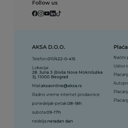
Follow us
AKSA D.O.O.
Plaća
Načini 
Telefon:
011/422-0-415
Uslovi 
Lokacija:
28. Juna 3 (bivša Nova Mokroluška
Plaćan
3), 11000 Beograd
Autopr
Mail:
aksaonline@aksa.rs
Plaćan
Radno vreme internet prodavnice
Plaćanj
ponedeljak-petak:
08-18h
subota:
09-17h
nedelja:
neradan dan