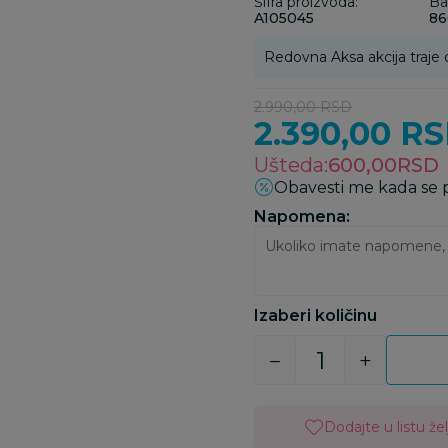
Šifra proizvoda:
Ba
A105045
86
Redovna Aksa akcija traje 
2.990,00
RSD
2.390,00
RS
Ušteda:
600,00
RSD
Obavesti me kada se
Napomena:
Izaberi količinu
Dodajte u listu žel