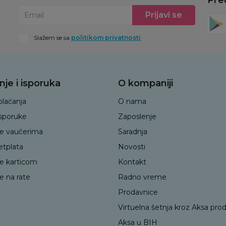
Prijavi se
Email
Slažem se sa
politikom privatnosti
nje i isporuka
O kompaniji
plaćanja
O nama
isporuke
Zaposlenje
je vaučerima
Saradnja
etplata
Novosti
je karticom
Kontakt
e na rate
Radno vreme
Prodavnice
Virtuelna šetnja kroz Aksa pro
Aksa u BIH