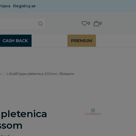
rijava
Uobičajeni rok isporuke je 2 do 7 radnih dana!
Registruj se
P
0
0
CASH BACK
PREMIUM
ne
Lillo&Pippo pletenica 200cm, Blossom
 pletenica
ssom