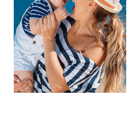
Dekoracija za sobu
Sequi deo C
Šifra proizvoda:
A103146
Barkod:
8606036380028
Šifra modela:
A103146
Visina popusta uz loyality karticu zavisi od nivoa
članstva u Aksa klubu.