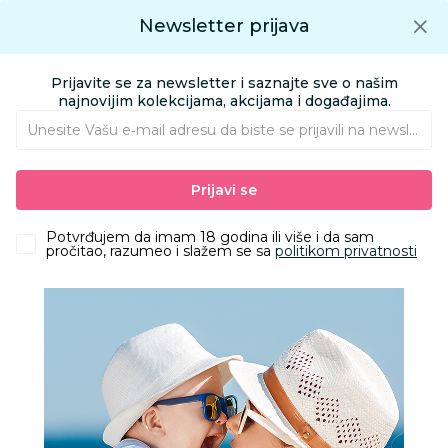
Preuzmite Aksa aplikaciju
Newsletter prijava
Google play
Aksa APP
0
0
Preuzmite besplatno Aksa Aplikaciju
App store
Prijavite se za newsletter i saznajte sve o našim
Pronađi proizvod
najnovijim kolekcijama, akcijama i događajima.
Unesite Vašu e‑mail adresu da biste se prijavili na newsletter.
AKSA
Proizvodi
Nameštaj i oprema za bebe
Nameštaj
Prijavi se
Dekoracija za sobu
Sequi deo C
Potvrđujem da imam 18 godina ili više i da sam
pročitao, razumeo i slažem se sa
politikom privatnosti