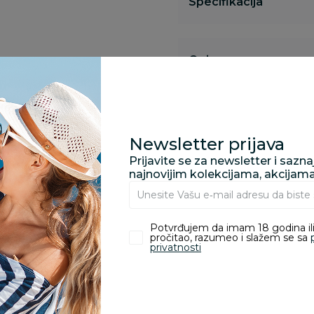
Specifikacija
Opis
Pronađite u prodavnic
Newsletter prijava
Prijavite se za newsletter i sazn
najnovijim kolekcijama, akcijam
Kupovina bez rizika:
odustajanje od kupov
proizvoda.
Potvrđujem da imam 18 godina ili
pročitao, razumeo i slažem se sa
privatnosti
Za porudžbine vrednos
porudžbine vrednosti
rsd.