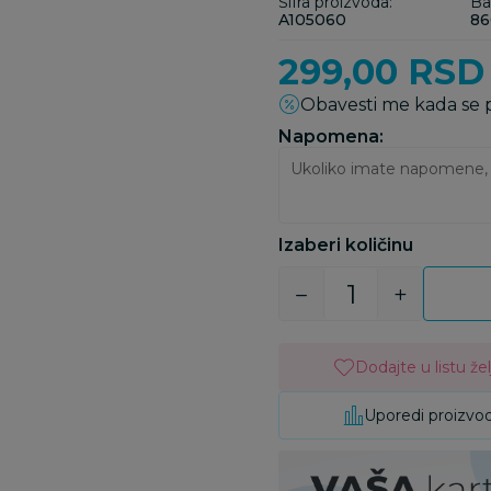
Šifra proizvoda:
Ba
A105060
86
299,00
RSD
Obavesti me kada se
Napomena:
Izaberi količinu
Dodajte u listu žel
Uporedi proizvo