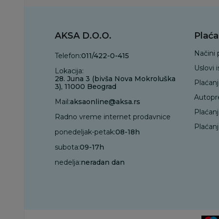
AKSA D.O.O.
Plaća
Načini 
Telefon:
011/422-0-415
Uslovi 
Lokacija:
28. Juna 3 (bivša Nova Mokroluška
Plaćan
3), 11000 Beograd
Autopr
Mail:
aksaonline@aksa.rs
Plaćan
Radno vreme internet prodavnice
Plaćanj
ponedeljak-petak:
08-18h
subota:
09-17h
nedelja:
neradan dan