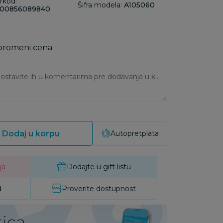
rkod:
Šifra modela:
A105060
00856089840
 promeni cena
Ukoliko imate napomene, ostavite ih u komentarima pre dodavanja u korpu:
Dodaj u korpu
Autopretplata
ja
Dodajte u gift listu
d
Proverite dostupnost