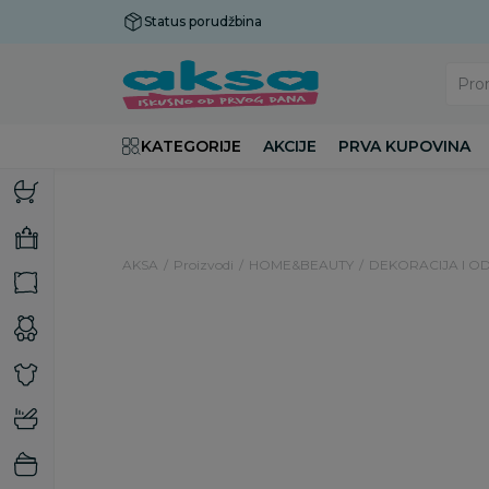
Status porudžbina
Plaćanje do 9 rata!
Pro
KATEGORIJE
AKCIJE
PRVA KUPOVINA
AKSA
Proizvodi
HOME&BEAUTY
DEKORACIJA I O