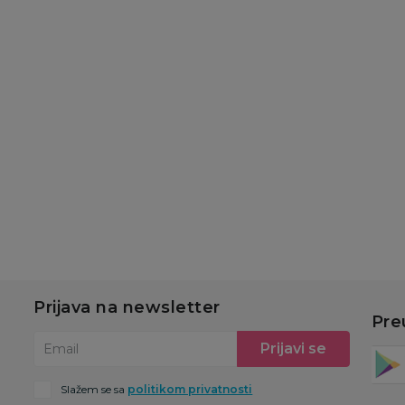
DEKORATIVNE ČINIJE
DEKORATIVNE ČINIJE
DE
Cute&Cool HOME
Cute&Cool HOME
C
dekorativni tanjir
dekorativna činija
de
Cvet, 20x4cm
Cvet, 15x6cm
C
699,00
RSD
489,00
RSD
3
999,00
RSD
699,00
RSD
49
Ušteda:
Ušteda:
U
300,00
RSD
210,00
RSD
1
u
Dodaj u korpu
Dodaj u korpu
Prijava na newsletter
Pre
Prijavi se
Email
Slažem se sa
politikom privatnosti