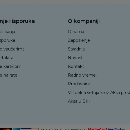
nje i isporuka
O kompaniji
plaćanja
O nama
isporuke
Zaposlenje
je vaučerima
Saradnja
etplata
Novosti
je karticom
Kontakt
e na rate
Radno vreme
Prodavnice
Virtuelna šetnja kroz Aksa pro
Aksa u BIH