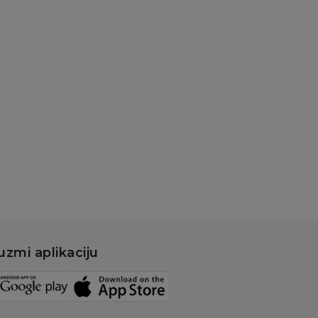
KORATIVNE ČINIJE
ute&Cool HOME
korativna činija
vet, 12x6cm
49,00
RSD
9,00
RSD
šteda:
50,00
RSD
Dodaj u korpu
uzmi aplikaciju