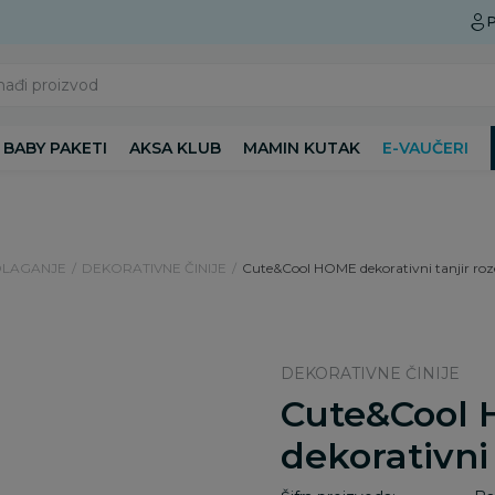
Preuzmite Aksa aplikaciju
P
nađi proizvod
BABY PAKETI
AKSA KLUB
MAMIN KUTAK
E-VAUČERI
DLAGANJE
DEKORATIVNE ČINIJE
Cute&Cool HOME dekorativni tanjir ro
DEKORATIVNE ČINIJE
Cute&Cool
dekorativni 