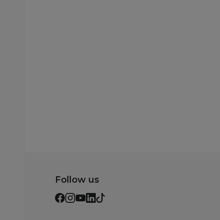
DEKORATIVNE ČINIJE
DEKORATIVNE ČINIJE
Cute&Cool HOME
Cute&Cool HOME
dekorativni tanjir
dekorativna činija
roze, 22cm
roze, 12x6cm
999,00
RSD
499,00
RSD
Dodaj u korpu
Dodaj u korp
Follow us