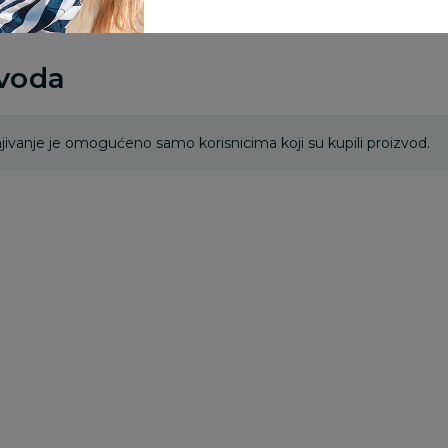
zvoda
ivanje je omogućeno samo korisnicima koji su kupili proizvod.
30
%
30
%
3