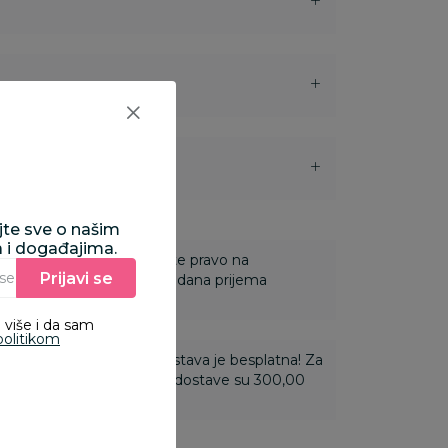
i
ajte sve o našim
a i događajima.
 Za online porudžbine imate pravo na
Prijavi se
Unesite Vašu e‑mail adresu da biste se prijavili na newsletter.
ine u roku od 14 dana od dana prijema
 više i da sam
politikom
ti 3.500,00 rsd i više dostava je besplatna! Za
 do 3.499,99 rsd troškovi dostave su 300,00