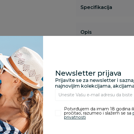
Specifikacija
Opis
Pronađite u prodavnic
Newsletter prijava
Prijavite se za newsletter i sazn
Kupovina bez rizika:
najnovijim kolekcijama, akcijam
odustajanje od kupov
proizvoda.
Potvrđujem da imam 18 godina ili
pročitao, razumeo i slažem se sa
Za porudžbine vrednos
privatnosti
porudžbine vrednosti
rsd.