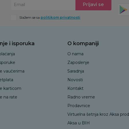
Prijavi se
Email
Slažem se sa
politikom privatnosti
nje i isporuka
O kompaniji
plaćanja
O nama
isporuke
Zaposlenje
je vaučerima
Saradnja
etplata
Novosti
je karticom
Kontakt
e na rate
Radno vreme
Prodavnice
Virtuelna šetnja kroz Aksa pro
Aksa u BIH