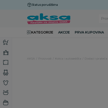
Status porudžbina
Plaćanje do 9 rata!
Pro
KATEGORIJE
AKCIJE
PRVA KUPOVINA
AKSA
Proizvodi
Kolica i autosedišta
Dodaci i prateća