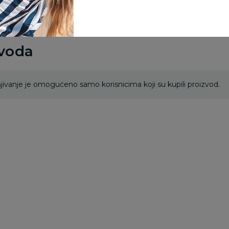
zvoda
ivanje je omogućeno samo korisnicima koji su kupili proizvod.