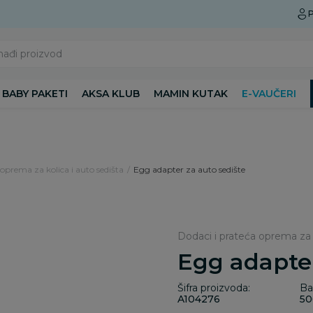
Preuzmite Aksa aplikaciju
P
nađi proizvod
BABY PAKETI
AKSA KLUB
MAMIN KUTAK
E-VAUČERI
 oprema za kolica i auto sedišta
Egg adapter za auto sedište
Dodaci i prateća oprema za k
Egg adap
Šifra proizvoda:
Ba
A104276
50