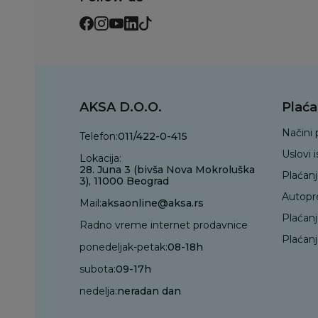
AKSA D.O.O.
Plaća
Načini 
Telefon:
011/422-0-415
Uslovi 
Lokacija:
28. Juna 3 (bivša Nova Mokroluška
Plaćan
3), 11000 Beograd
Autopr
Mail:
aksaonline@aksa.rs
Plaćan
Radno vreme internet prodavnice
Plaćanj
ponedeljak-petak:
08-18h
subota:
09-17h
nedelja:
neradan dan