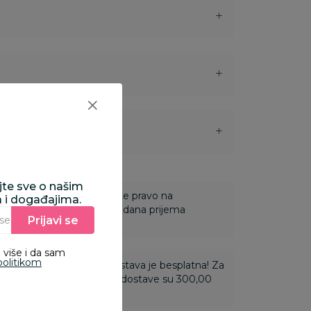
i
ajte sve o našim
 Za online porudžbine imate pravo na
a i događajima.
ine u roku od 14 dana od dana prijema
Prijavi se
Unesite Vašu e‑mail adresu da biste se prijavili na newsletter.
 više i da sam
politikom
ti 3.500,00 rsd i više dostava je besplatna! Za
 do 3.499,99 rsd troškovi dostave su 300,00