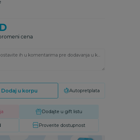
e
D
 promeni cena
Ukoliko imate napomene, ostavite ih u komentarima pre dodavanja u korpu:
Dodaj u korpu
Autopretplata
ja
Dodajte u gift listu
d
Proverite dostupnost