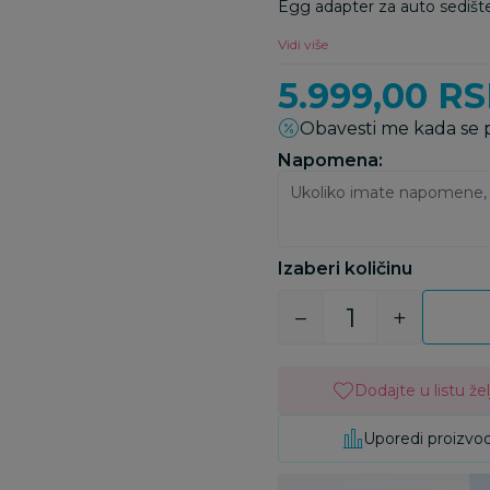
Egg adapter za auto sedišt
Vidi više
5.999,00
RS
Obavesti me kada se
Napomena:
Izaberi količinu
Dodajte u listu žel
Uporedi proizvo