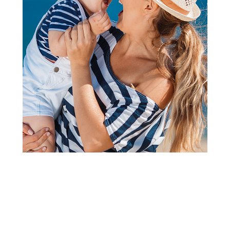
Dodaci i prateća oprema za kolica i auto sedišta
Lorelli dunjica za kolica black
Šifra proizvoda:
A092118
Barkod:
3800166118475
Šifra modela:
A092118
Visina popusta uz loyality karticu zavisi od nivoa
članstva u Aksa klubu.