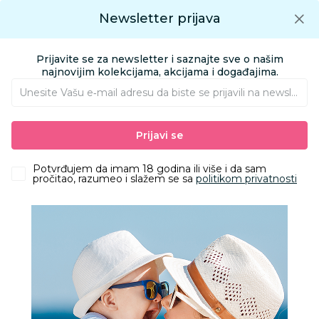
Preuzmite Aksa aplikaciju
Newsletter prijava
Google play
Aksa APP
0
0
Preuzmite besplatno Aksa Aplikaciju
App store
Prijavite se za newsletter i saznajte sve o našim
Pronađi proizvod
najnovijim kolekcijama, akcijama i događajima.
Unesite Vašu e‑mail adresu da biste se prijavili na newsletter.
AKSA
Proizvodi
Kolica i autosedišta
Prijavi se
Dodaci i prateća oprema za kolica i auto sedišta
Lorelli dunjica za kolica black
Potvrđujem da imam 18 godina ili više i da sam
pročitao, razumeo i slažem se sa
politikom privatnosti