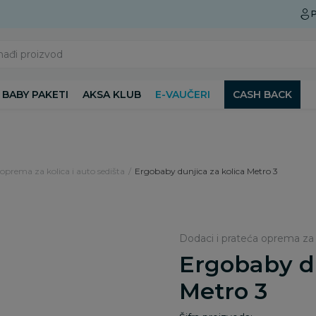
Preuzmite Aksa aplikaciju
P
nađi proizvod
BABY PAKETI
AKSA KLUB
E-VAUČERI
CASH BACK
 oprema za kolica i auto sedišta
Ergobaby dunjica za kolica Metro 3
Dodaci i prateća oprema za k
Ergobaby du
Metro 3