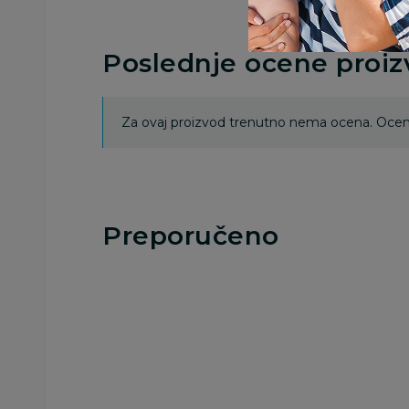
Poslednje ocene proi
Za ovaj proizvod trenutno nema ocena. Ocenj
Preporučeno
Besplatna
Besplatna
dostava
dostava