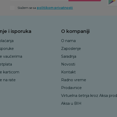
Slažem se sa
politikom privatnosti
nje i isporuka
O kompaniji
plaćanja
O nama
isporuke
Zaposlenje
je vaučerima
Saradnja
etplata
Novosti
je karticom
Kontakt
e na rate
Radno vreme
Prodavnice
Virtuelna šetnja kroz Aksa pro
Aksa u BIH