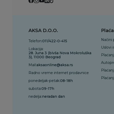
AKSA D.O.O.
Plaća
Načini 
Telefon:
011/422-0-415
Uslovi 
Lokacija:
28. Juna 3 (bivša Nova Mokroluška
Plaćan
3), 11000 Beograd
Autopr
Mail:
aksaonline@aksa.rs
Plaćan
Radno vreme internet prodavnice
Plaćanj
ponedeljak-petak:
08-18h
subota:
09-17h
nedelja:
neradan dan