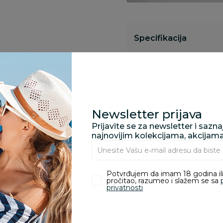
Specifikacija
Pronađite u prodavnic
Newsletter prijava
Kupovina bez rizika:
Prijavite se za newsletter i sazn
odustajanje od kupov
najnovijim kolekcijama, akcijam
proizvoda.
Potvrđujem da imam 18 godina ili
Za porudžbine vrednos
pročitao, razumeo i slažem se sa
porudžbine vrednosti
privatnosti
rsd.