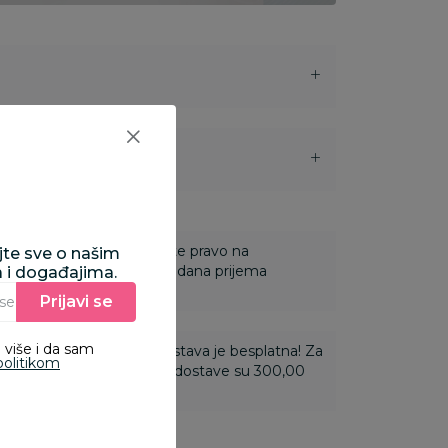
i
 Za online porudžbine imate pravo na
ajte sve o našim
ine u roku od 14 dana od dana prijema
a i događajima.
Prijavi se
Unesite Vašu e‑mail adresu da biste se prijavili na newsletter.
 više i da sam
ti 3.500,00 rsd i više dostava je besplatna! Za
politikom
 do 3.499,99 rsd troškovi dostave su 300,00