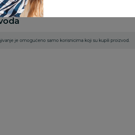
zvoda
ivanje je omogućeno samo korisnicima koji su kupili proizvod.
Besplatna
Besplatna
dostava
dostava