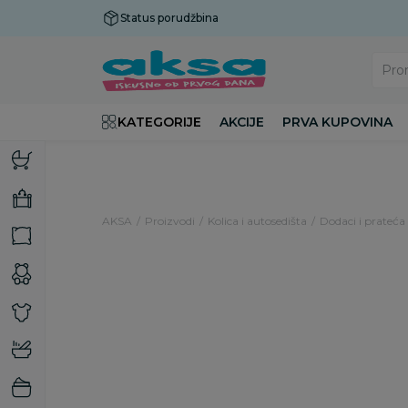
Status porudžbina
Plaćanje do 9 rata!
Pro
KATEGORIJE
AKCIJE
PRVA KUPOVINA
AKSA
Proizvodi
Kolica i autosedišta
Dodaci i prateća