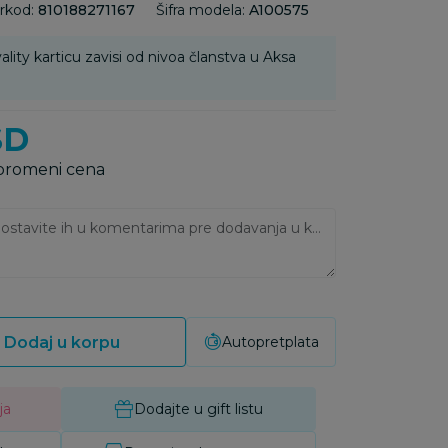
rkod:
810188271167
Šifra modela:
A100575
ality karticu zavisi od nivoa članstva u Aksa
SD
 promeni cena
Ukoliko imate napomene, ostavite ih u komentarima pre dodavanja u korpu:
Dodaj u korpu
Autopretplata
ja
Dodajte u gift listu