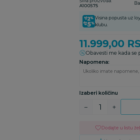
Šifra proizvoda:
Ba
A100575
Visina popusta uz loy
klubu.
11.999,00
R
Obavesti me kada se
Napomena:
Izaberi količinu
Dodajte u listu žel