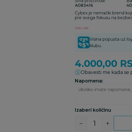
Šifra proizvoda:
Ba
A083416
40
Cybex je nemački brend koji
pre svega fokusu na bezbedn
To potvrđuje pre svega veliki
bezbednosti i dizajna što je
Vidi više
brend postane nezamenljiv 
Visina popusta uz loy
klubu.
4.000,00
R
Obavesti me kada se
Napomena:
Izaberi količinu