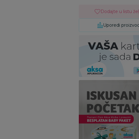
Dodajte u listu žel
Uporedi proizvo