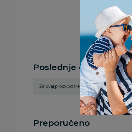
Poslednje ocene proi
Za ovaj proizvod trenutno nema ocena. Ocenj
Preporučeno