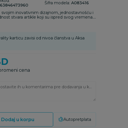
rkod:
Šifra modela:
A083416
63846473960
 svojim inovativnim dizajnom, jednostavnošću i
ost stvara artikle koji su ispred svog vremena.
 broj nagrada koje je ovaj brend osvojio u oblasti
 prepoznato širom sveta i uticalo na to da ovaj
član mnogih porodica.
ality karticu zavisi od nivoa članstva u Aksa
SD
 promeni cena
Ukoliko imate napomene, ostavite ih u komentarima pre dodavanja u korpu:
Dodaj u korpu
Autopretplata