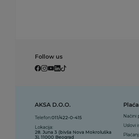
Dodaj u korp
Follow us
AKSA D.O.O.
Plaća
Načini 
Telefon:
011/422-0-415
Uslovi 
Lokacija:
28. Juna 3 (bivša Nova Mokroluška
Plaćan
3), 11000 Beograd