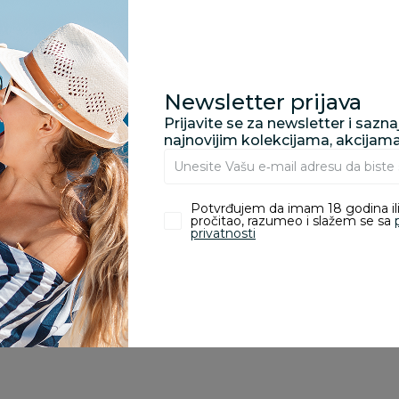
proizvoda.
Za porudžbine vrednos
porudžbine vrednosti
rsd.
Newsletter prijava
Prijavite se za newsletter i sazn
najnovijim kolekcijama, akcijam
zvoda
Potvrđujem da imam 18 godina ili
pročitao, razumeo i slažem se sa
privatnosti
ivanje je omogućeno samo korisnicima koji su kupili proizvod.