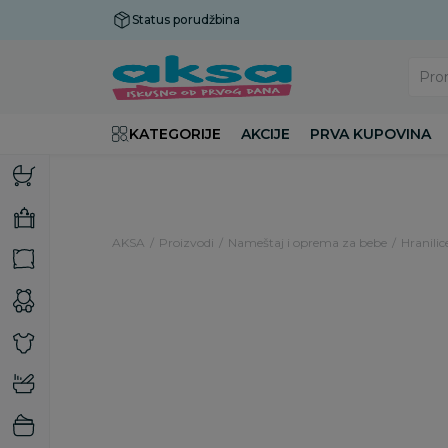
Status porudžbina
Plaćanje do 9 rata!
Pro
KATEGORIJE
AKCIJE
PRVA KUPOVINA
AKSA
Proizvodi
Nameštaj i oprema za bebe
Hranilic