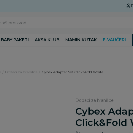
Preuzmite Aksa aplikaciju
P
nađi proizvod
BABY PAKETI
AKSA KLUB
MAMIN KUTAK
E-VAUČERI
e
Dodaci za hranilice
Cybex Adapter Set Click&Fold White
Dodaci za hranilice
Cybex Adap
Click&Fold