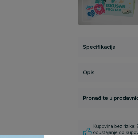
Specifikacija
Opis
Pronađite u prodavnic
Kupovina bez rizika:
odustajanje od kupov