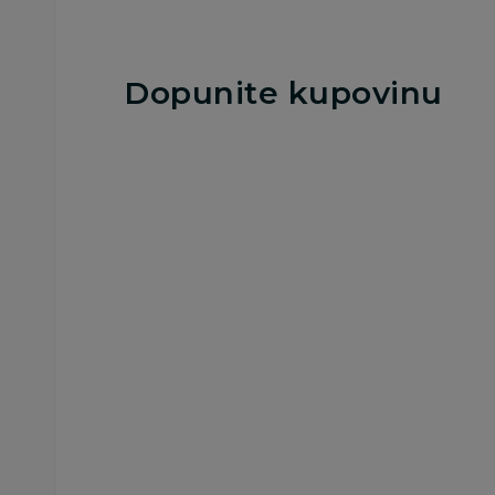
Dopunite kupovinu
25
%
Besplatna
dostava
Blenderi
Chicco blender
18.369,00
RSD
24.499,00
RSD
Ušteda:
6.130,00
RSD