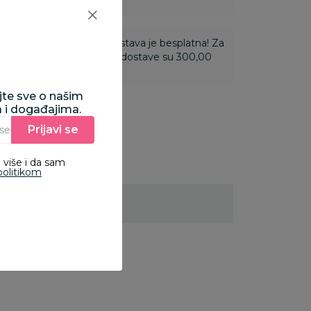
ti 3.500,00 rsd i više dostava je besplatna! Za
 do 3.499,99 rsd troškovi dostave su 300,00
ajte sve o našim
a i događajima.
Prijavi se
Unesite Vašu e‑mail adresu da biste se prijavili na newsletter.
 više i da sam
politikom