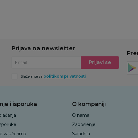
u
Dodaj u korpu
Dodaj u korpu
Prijava na newsletter
Pre
Prijavi se
Email
Slažem se sa
politikom privatnosti
nje i isporuka
O kompaniji
plaćanja
O nama
isporuke
Zaposlenje
je vaučerima
Saradnja