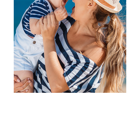
2
3
1
Društvene igre, puzzle i slagalice
Dodo puzzle Peppa prase sa
figurom, porodica
Šifra proizvoda:
A066189
Barkod:
4823115905772
Šifra modela:
A066189
Visina popusta uz loyality karticu zavisi od nivoa