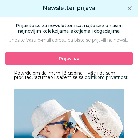
Preuzmite Aksa aplikaciju
Newsletter prijava
Google play
Aksa APP
0
0
Preuzmite besplatno Aksa Aplikaciju
App store
Prijavite se za newsletter i saznajte sve o našim
Pronađi proizvod
najnovijim kolekcijama, akcijama i događajima.
Unesite Vašu e‑mail adresu da biste se prijavili na newsletter.
AKSA
Proizvodi
Igračke i knjižara
Igračke za decu - Dečije igračke
Prijavi se
Društvene igre, puzzle i slagalice
Dodo puzzle Peppa prase sa figurom, porodica
Potvrđujem da imam 18 godina ili više i da sam
pročitao, razumeo i slažem se sa
politikom privatnosti