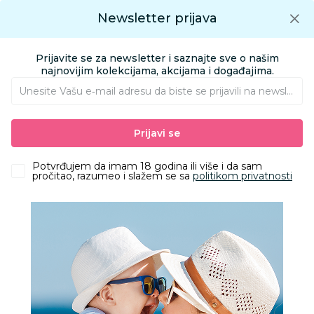
Preuzmite Aksa aplikaciju
Newsletter prijava
Google play
Aksa APP
0
0
Preuzmite besplatno Aksa Aplikaciju
App store
Prijavite se za newsletter i saznajte sve o našim
Pronađi proizvod
najnovijim kolekcijama, akcijama i događajima.
Unesite Vašu e‑mail adresu da biste se prijavili na newsletter.
AKSA
Proizvodi
Igračke i knjižara
Igračke za decu - Dečije igračke
Prijavi se
Drvene igračke za decu
Pruga 91121
Potvrđujem da imam 18 godina ili više i da sam
pročitao, razumeo i slažem se sa
politikom privatnosti