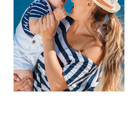
Drvene igračke za decu
Pruga 91121
Šifra proizvoda:
A020389
Barkod:
8591864911219
Šifra modela:
A020389
Visina popusta uz loyality karticu zavisi od nivoa
članstva u Aksa klubu.