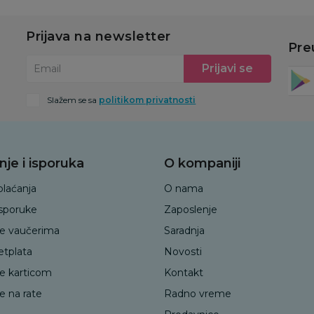
Prijava na newsletter
Pre
Prijavi se
Email
Slažem se sa
politikom privatnosti
nje i isporuka
O kompaniji
plaćanja
O nama
isporuke
Zaposlenje
je vaučerima
Saradnja
etplata
Novosti
je karticom
Kontakt
e na rate
Radno vreme