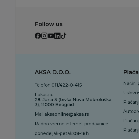
Follow us
AKSA D.O.O.
Plaća
Načini 
Telefon:
011/422-0-415
Uslovi 
Lokacija:
28. Juna 3 (bivša Nova Mokroluška
Plaćan
3), 11000 Beograd
Autopr
Mail:
aksaonline@aksa.rs
Plaćan
Radno vreme internet prodavnice
Plaćanj
ponedeljak-petak:
08-18h