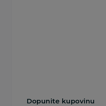
Drvene igračke za decu
Drvene igračke za decu
Montesori drvena
Cute&Cool drvena
kucica Farm
igračka višesl.
porodica Lisciani
umetaljka safari
2.299,00
RSD
990,00
RSD
Dodaj u korpu
Dodaj u korp
Dopunite kupovinu