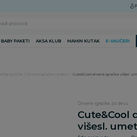
Preuzmite Aksa aplikaciju
P
nađi proizvod
BABY PAKETI
AKSA KLUB
MAMIN KUTAK
E-VAUČERI
Dečije igračke
Drvene igračke za decu
Cute&Cool drvena igračka višesl. um
Drvene igračke za decu
Cute&Cool 
višesl. ume