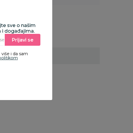
ajte sve o našim
a i događajima.
Prijavi se
Unesite Vašu e‑mail adresu da biste se prijavili na newsletter.
 više i da sam
politikom