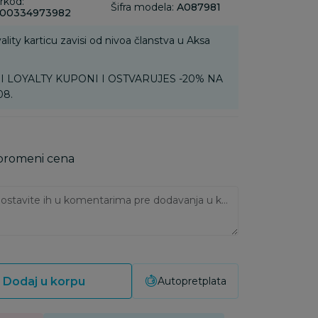
rkod:
Šifra modela:
A087981
00334973982
ality karticu zavisi od nivoa članstva u Aksa
MOJI LOYALTY KUPONI I OSTVARUJES -20% NA
08.
 promeni cena
Ukoliko imate napomene, ostavite ih u komentarima pre dodavanja u korpu:
Dodaj u korpu
Autopretplata