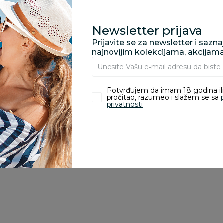
Newsletter prijava
Prijavite se za newsletter i sazn
najnovijim kolekcijama, akcijam
zvoda
Potvrđujem da imam 18 godina ili
ivanje je omogućeno samo korisnicima koji su kupili proizvod.
pročitao, razumeo i slažem se sa
privatnosti