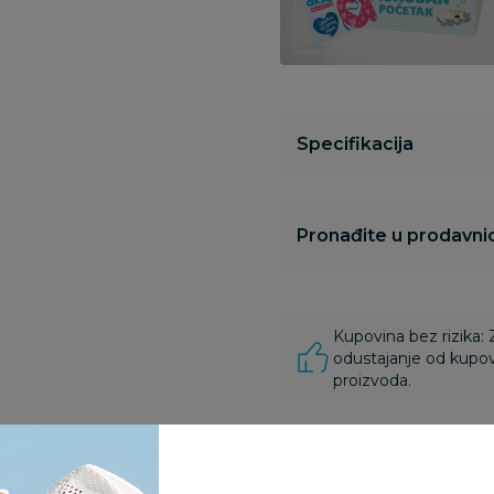
Specifikacija
Pronađite u prodavnic
Kupovina bez rizika:
odustajanje od kupov
proizvoda.
Za porudžbine vrednos
porudžbine vrednosti
rsd.