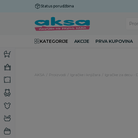
Status porudžbina
Plaćanje do 9 rata!
Pro
KATEGORIJE
AKCIJE
PRVA KUPOVINA
AKSA
Proizvodi
Igračke i knjižara
Igračke za decu - 