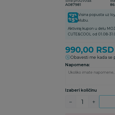
Šifra proizvoda:
Ba
A087981
86
Visina popusta uz loy
klubu.
Aktiviraj kupon u delu 
CUTE&COOL od 01.08-31.
990,00
RSD
Obavesti me kada se
Napomena:
Izaberi količinu