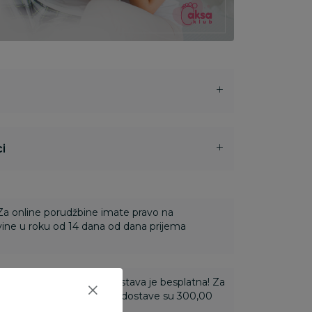
i
 Za online porudžbine imate pravo na
ine u roku od 14 dana od dana prijema
ti 3.500,00 rsd i više dostava je besplatna! Za
 do 3.499,99 rsd troškovi dostave su 300,00