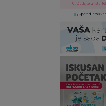
Dodajte u listu žel
Uporedi proizvo