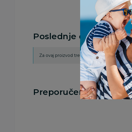
Poslednje ocene proi
Za ovaj proizvod trenutno nema ocena. Ocenj
Preporučeno