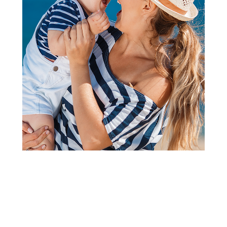
2
3
4
5
6
7
8
9
1
Kolica 2 u 1 i kolica 3 u 1
ANEX duo sistem IQ all in one
kolica,Brew
Šifra proizvoda:
A103291
Barkod:
8885020503746
Šifra modela:
A103291
Anex IQ možete prilagođavati kako vaše dete raste i birati
između različitih konfiguracija u skladu sa trenutnim