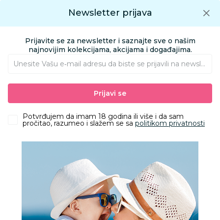
Preuzmite Aksa aplikaciju
Newsletter prijava
Google play
Aksa APP
0
0
Preuzmite besplatno Aksa Aplikaciju
App store
Prijavite se za newsletter i saznajte sve o našim
Pronađi proizvod
najnovijim kolekcijama, akcijama i događajima.
Unesite Vašu e‑mail adresu da biste se prijavili na newsletter.
AKSA
Proizvodi
Kolica i autosedišta
Kolica za bebe i decu
Prijavi se
Kolica 2 u 1 i kolica 3 u 1
ANEX duo sistem IQ all in one kolica,Brew
Potvrđujem da imam 18 godina ili više i da sam
pročitao, razumeo i slažem se sa
politikom privatnosti