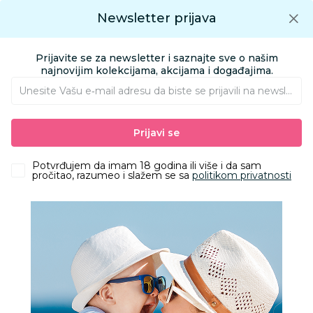
Preuzmite Aksa aplikaciju
Newsletter prijava
Google play
Aksa APP
0
0
Preuzmite besplatno Aksa Aplikaciju
App store
Prijavite se za newsletter i saznajte sve o našim
Pronađi proizvod
najnovijim kolekcijama, akcijama i događajima.
Unesite Vašu e‑mail adresu da biste se prijavili na newsletter.
AKSA
Proizvodi
Kolica i autosedišta
Kolica za bebe i decu
Prijavi se
Kolica 2 u 1 i kolica 3 u 1
Inglesina trio sistem Aptica Darwin, Vicuna Beige
Potvrđujem da imam 18 godina ili više i da sam
pročitao, razumeo i slažem se sa
politikom privatnosti