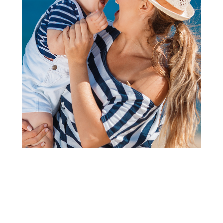
2
3
4
5
1
Kolica 2 u 1 i kolica 3 u 1
Inglesina trio sistem Aptica
Darwin, Vicuna Beige
Šifra proizvoda:
A105664
Barkod:
8600856354375
Šifra modela:
A105664
Inglesina je poznati italijanski brend sa dugom tradicijom.
Njihovi proizvodi elegantnog dizajna obezbeđuju sigurnost i