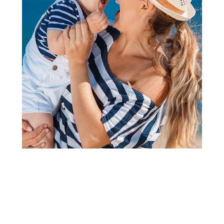
2
3
4
5
6
7
1
Kolica 2 u 1 i kolica 3 u 1
Cybex duo sistem Coya, Sepia
Black (rosegold ram)
Šifra proizvoda:
A105854
Barkod:
4063846550210
Šifra modela:
A105854
Cybex duo sistem Coya, Sepia Black (rosegold ram)