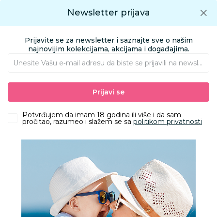
Preuzmite Aksa aplikaciju
Newsletter prijava
Google play
Aksa APP
0
0
Preuzmite besplatno Aksa Aplikaciju
App store
Prijavite se za newsletter i saznajte sve o našim
Pronađi proizvod
najnovijim kolekcijama, akcijama i događajima.
Unesite Vašu e‑mail adresu da biste se prijavili na newsletter.
AKSA
Proizvodi
Kolica i autosedišta
Kolica za bebe i decu
Prijavi se
Kolica 2 u 1 i kolica 3 u 1
Cybex duo sistem Coya, Sepia Black (rosegold ram)
Potvrđujem da imam 18 godina ili više i da sam
pročitao, razumeo i slažem se sa
politikom privatnosti