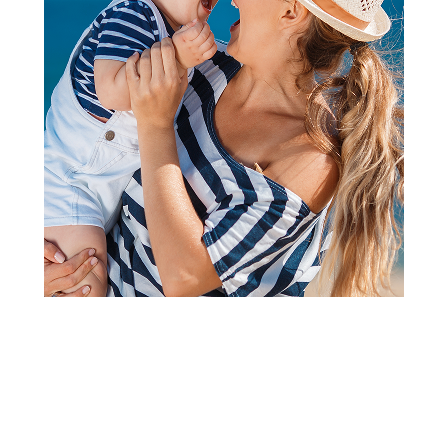
2
3
4
5
6
7
8
1
Kolica 2 u 1 i kolica 3 u 1
Cybex duo sistem Priam, Sepia
Black (rosegold)
Šifra proizvoda:
A105862
Barkod:
4063846549177
Šifra modela:
A105862
Nova generacija kolica Priam spaja izvrsne detalje i
bezvremensku eleganciju ,sa sklopivom nosiljkom koji