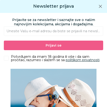
Preuzmite Aksa aplikaciju
Newsletter prijava
Google play
Aksa APP
0
0
Preuzmite besplatno Aksa Aplikaciju
App store
Prijavite se za newsletter i saznajte sve o našim
Pronađi proizvod
najnovijim kolekcijama, akcijama i događajima.
Unesite Vašu e‑mail adresu da biste se prijavili na newsletter.
AKSA
Proizvodi
Kolica i autosedišta
Kolica za bebe i decu
Prijavi se
Kolica 2 u 1 i kolica 3 u 1
Cybex duo sistem Priam, Sepia Black (rosegold)
Potvrđujem da imam 18 godina ili više i da sam
pročitao, razumeo i slažem se sa
politikom privatnosti