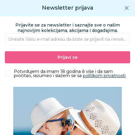
Preuzmite Aksa aplikaciju
Newsletter prijava
Google play
Aksa APP
0
0
Preuzmite besplatno Aksa Aplikaciju
App store
Prijavite se za newsletter i saznajte sve o našim
Pronađi proizvod
najnovijim kolekcijama, akcijama i događajima.
Unesite Vašu e‑mail adresu da biste se prijavili na newsletter.
AKSA
Proizvodi
Kolica i autosedišta
Kolica za bebe i decu
Prijavi se
Kolica 2 u 1 i kolica 3 u 1
Lorelli kolica 3u1 Aspen grey
Potvrđujem da imam 18 godina ili više i da sam
pročitao, razumeo i slažem se sa
politikom privatnosti