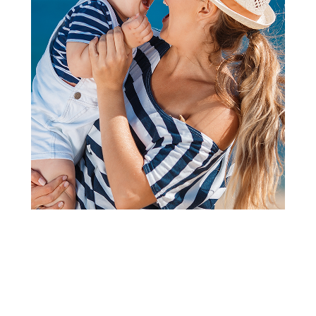
2
3
4
5
6
7
8
9
1
Kolica 2 u 1 i kolica 3 u 1
Lorelli kolica 3u1 Aspen grey
Šifra proizvoda:
A092140
Barkod:
3800166116303
Šifra modela:
A092140
Visina popusta uz loyality karticu zavisi od nivoa
članstva u Aksa klubu.