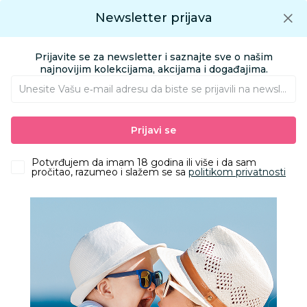
Preuzmite Aksa aplikaciju
Newsletter prijava
Google play
Aksa APP
0
0
Preuzmite besplatno Aksa Aplikaciju
App store
Prijavite se za newsletter i saznajte sve o našim
Pronađi proizvod
najnovijim kolekcijama, akcijama i događajima.
Unesite Vašu e‑mail adresu da biste se prijavili na newsletter.
AKSA
Proizvodi
Nameštaj i oprema za bebe
Dušeci
Prijavi se
Duševci za kolevku
Jollein navlakaza dušek, 60x120cm
Potvrđujem da imam 18 godina ili više i da sam
pročitao, razumeo i slažem se sa
politikom privatnosti