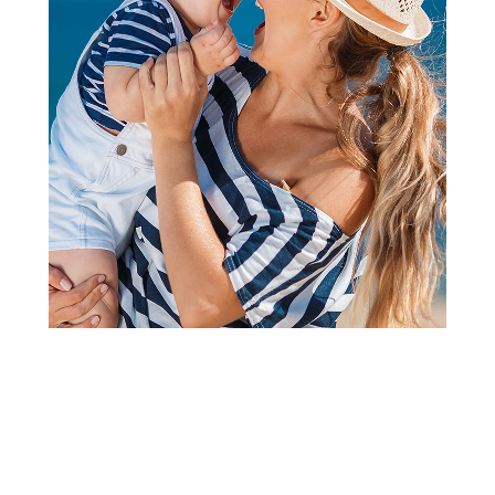
Duševci za kolevku
Jollein navlakaza dušek,
60x120cm
Šifra proizvoda:
A093877
Barkod:
8717329369580
Šifra modela:
A093877
Visina popusta uz loyality karticu zavisi od nivoa
članstva u Aksa klubu.