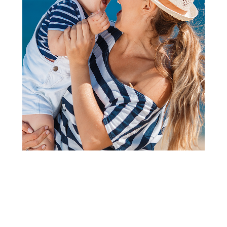
2
3
4
1
Edukativni i kreativni setovi
PLAY-DOH WHIMSICAL LLAMA
FLUFF
Šifra proizvoda:
A067457
Barkod:
5010993886333
Šifra modela:
A067457
Izuzetno lagana, super lepršava smeša deluje kao veliki
komad pamuka u vašim rukama, a šareni sjaj i sjajne perle