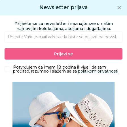
Preuzmite Aksa aplikaciju
Newsletter prijava
Google play
Aksa APP
0
0
Preuzmite besplatno Aksa Aplikaciju
App store
Prijavite se za newsletter i saznajte sve o našim
Pronađi proizvod
najnovijim kolekcijama, akcijama i događajima.
Unesite Vašu e‑mail adresu da biste se prijavili na newsletter.
AKSA
Proizvodi
Igračke i knjižara
Igračke za decu - Dečije igračke
Prijavi se
Edukativni i kreativni setovi
PLAY-DOH WHIMSICAL LLAMA FLUFF
Potvrđujem da imam 18 godina ili više i da sam
pročitao, razumeo i slažem se sa
politikom privatnosti