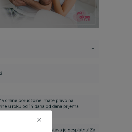
i
 Za online porudžbine imate pravo na
ine u roku od 14 dana od dana prijema
ti 3.500,00 rsd i više dostava je besplatna! Za