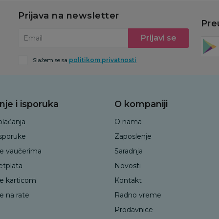
Prijava na newsletter
Pre
Prijavi se
Email
Slažem se sa
politikom privatnosti
nje i isporuka
O kompaniji
plaćanja
O nama
isporuke
Zaposlenje
je vaučerima
Saradnja
etplata
Novosti
je karticom
Kontakt
e na rate
Radno vreme
Prodavnice