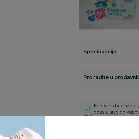
Specifikacija
Pronađite u prodavnic
Kupovina bez rizika:
odustajanje od kupov
proizvoda.
Za porudžbine vrednos