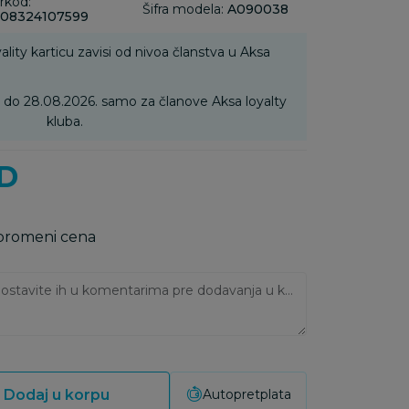
rkod:
Šifra modela:
A090038
08324107599
ality karticu zavisi od nivoa članstva u Aksa
6. do 28.08.2026. samo za članove Aksa loyalty
kluba.
D
 promeni cena
Ukoliko imate napomene, ostavite ih u komentarima pre dodavanja u korpu:
Dodaj u korpu
Autopretplata