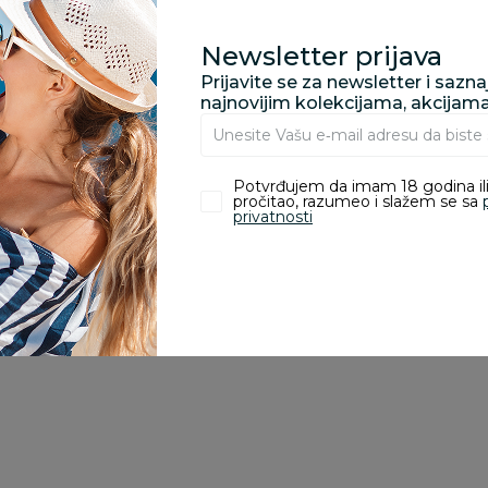
porudžbine vrednosti
rsd.
Newsletter prijava
Prijavite se za newsletter i sazn
najnovijim kolekcijama, akcijam
zvoda
Potvrđujem da imam 18 godina ili
pročitao, razumeo i slažem se sa
privatnosti
ivanje je omogućeno samo korisnicima koji su kupili proizvod.