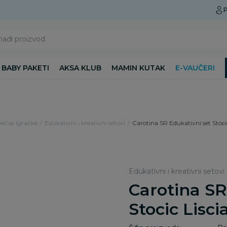
Preuzmite Aksa aplikaciju
P
nađi proizvod
BABY PAKETI
AKSA KLUB
MAMIN KUTAK
E-VAUČERI
Dečije igračke
Edukativni i kreativni setovi
Carotina SR Edukativni set Stocic
Edukativni i kreativni setovi
Carotina SR
Stocic Lisci