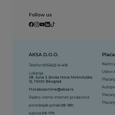
Follow us
AKSA D.O.O.
Plaća
Načini 
Telefon:
011/422-0-415
Uslovi 
Lokacija:
28. Juna 3 (bivša Nova Mokroluška
Plaćan
3), 11000 Beograd
Autopr
Mail:
aksaonline@aksa.rs
Plaćan
Radno vreme internet prodavnice
Plaćanj
ponedeljak-petak:
08-18h
subota:
09-17h