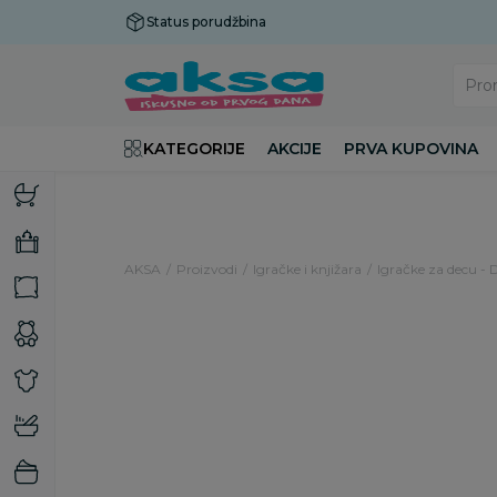
Status porudžbina
Plaćanje do 9 rata!
Pro
KATEGORIJE
AKCIJE
PRVA KUPOVINA
AKSA
Proizvodi
Igračke i knjižara
Igračke za decu - 