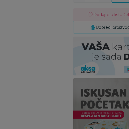
Dodajte u listu žel
Uporedi proizvo