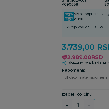
Šifra proizvoda:
Ba
A090038
80
Visina popusta uz loy
klubu.
Akcija važi od 26.05.202
3.739,00
RS
2.989,00
RSD
Obavesti me kada se
Napomena:
Izaberi količinu