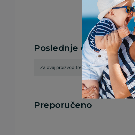
Poslednje ocene proi
Za ovaj proizvod trenutno nema ocena. Ocenj
Preporučeno