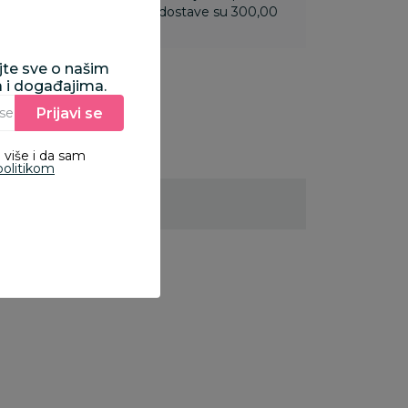
 do 3.499,99 rsd troškovi dostave su 300,00
ajte sve o našim
a i događajima.
Prijavi se
Unesite Vašu e‑mail adresu da biste se prijavili na newsletter.
 više i da sam
politikom