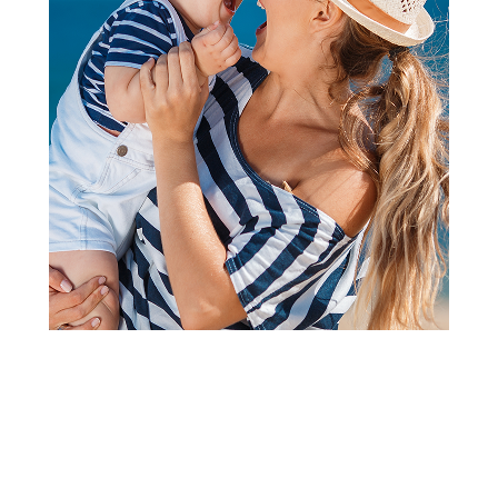
Edukativni i kreativni setovi
Play doh giftable playset
Šifra proizvoda:
A099256
Barkod:
5010996262097
Šifra modela:
A099256
Visina popusta uz loyality karticu zavisi od nivoa
članstva u Aksa klubu.