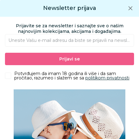
Preuzmite Aksa aplikaciju
Newsletter prijava
Google play
Aksa APP
0
0
Preuzmite besplatno Aksa Aplikaciju
App store
Prijavite se za newsletter i saznajte sve o našim
Pronađi proizvod
najnovijim kolekcijama, akcijama i događajima.
Unesite Vašu e‑mail adresu da biste se prijavili na newsletter.
AKSA
Proizvodi
Igračke i knjižara
Igračke za decu - Dečije igračke
Prijavi se
Edukativni i kreativni setovi
Play doh giftable playset
Potvrđujem da imam 18 godina ili više i da sam
pročitao, razumeo i slažem se sa
politikom privatnosti