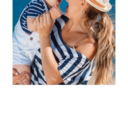
Knjige za decu - Edukativni program
Nauči da crtaš -101 vozilo
Šifra proizvoda:
A102369
Barkod:
9788680074672
Šifra modela:
A102369
Visina popusta uz loyality karticu zavisi od nivoa
članstva u Aksa klubu.