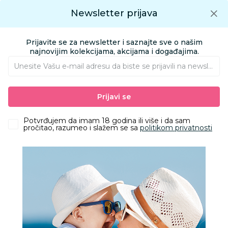
Preuzmite Aksa aplikaciju
Newsletter prijava
Google play
Aksa APP
0
0
Preuzmite besplatno Aksa Aplikaciju
App store
Prijavite se za newsletter i saznajte sve o našim
Pronađi proizvod
najnovijim kolekcijama, akcijama i događajima.
Unesite Vašu e‑mail adresu da biste se prijavili na newsletter.
AKSA
Proizvodi
Igračke i knjižara
Knjižara
Prijavi se
Knjige za decu - Edukativni program
Nauči da crtaš -101 vozilo
Potvrđujem da imam 18 godina ili više i da sam
pročitao, razumeo i slažem se sa
politikom privatnosti