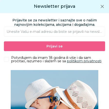
Preuzmite Aksa aplikaciju
Newsletter prijava
Google play
Aksa APP
0
0
Preuzmite besplatno Aksa Aplikaciju
App store
Prijavite se za newsletter i saznajte sve o našim
Pronađi proizvod
najnovijim kolekcijama, akcijama i događajima.
Unesite Vašu e‑mail adresu da biste se prijavili na newsletter.
AKSA
Proizvodi
Igračke i knjižara
Knjižara
Prijavi se
Knjige za decu - Edukativni program
Slažem logično, 2 dela 13587
Potvrđujem da imam 18 godina ili više i da sam
pročitao, razumeo i slažem se sa
politikom privatnosti