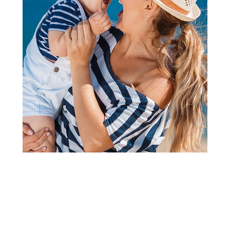
Knjige za decu - Edukativni program
Slažem logično, 2 dela 13587
Šifra proizvoda:
A012100
Barkod:
9788660571542
Šifra modela:
A012100
Sadržaj: 35 parova po različitim kriterijumima od lepenke
debljine 2mm