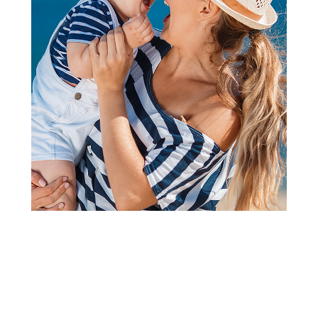
Figure
Piratix-Shark treasure -one
pack
Šifra proizvoda:
A106008
Barkod:
8431618035917
Šifra modela:
A106008
199,00
RSD