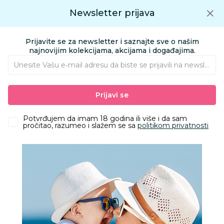
Preuzmite Aksa aplikaciju
Newsletter prijava
Google play
Aksa APP
0
0
Preuzmite besplatno Aksa Aplikaciju
App store
Prijavite se za newsletter i saznajte sve o našim
Pronađi proizvod
najnovijim kolekcijama, akcijama i događajima.
Unesite Vašu e‑mail adresu da biste se prijavili na newsletter.
AKSA
Proizvodi
Igračke i knjižara
Igračke za decu - Dečije igračke
Prijavi se
Figure
Piratix-Shark treasure -one pack
Potvrđujem da imam 18 godina ili više i da sam
pročitao, razumeo i slažem se sa
politikom privatnosti