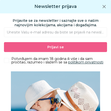
Preuzmite Aksa aplikaciju
Newsletter prijava
Google play
Aksa APP
0
0
Preuzmite besplatno Aksa Aplikaciju
App store
Prijavite se za newsletter i saznajte sve o našim
Pronađi proizvod
najnovijim kolekcijama, akcijama i događajima.
Unesite Vašu e‑mail adresu da biste se prijavili na newsletter.
AKSA
Proizvodi
Igračke i knjižara
Igračke za decu - Dečije igračke
Prijavi se
Figure
TMNT DELUXE FIGURA RAFEALO
Potvrđujem da imam 18 godina ili više i da sam
pročitao, razumeo i slažem se sa
politikom privatnosti