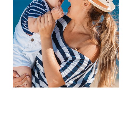
Figure
TMNT DELUXE FIGURA
RAFEALO
Šifra proizvoda:
A077607
Barkod:
43377833543
Šifra modela:
A077607
Visina popusta uz loyality karticu zavisi od nivoa
članstva u Aksa klubu.