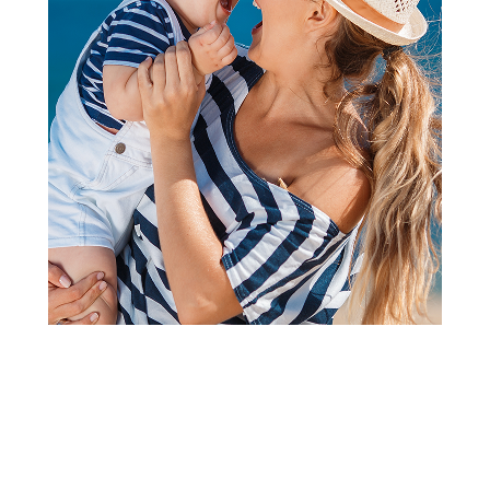
Figure
Dexy mini iznenadjenje hello
kitty cappucino
Šifra proizvoda:
A086753
Barkod:
8057094649402
Šifra modela:
A086753
Jednostavno uzmite šolju za kapucino Hello Kitti i sipajte
malo vode na nju. Kao magijom bicete nagrađeni pojavom
kolekcionarske Hello Kitti Squishi!