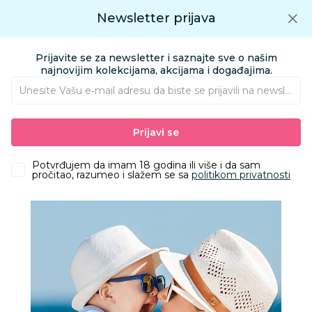
Preuzmite Aksa aplikaciju
Newsletter prijava
Google play
Aksa APP
0
0
Preuzmite besplatno Aksa Aplikaciju
App store
Prijavite se za newsletter i saznajte sve o našim
Pronađi proizvod
najnovijim kolekcijama, akcijama i događajima.
Unesite Vašu e‑mail adresu da biste se prijavili na newsletter.
AKSA
Proizvodi
Igračke i knjižara
Igračke za decu - Dečije igračke
Prijavi se
Figure
Dexy mini iznenadjenje hello kitty cappucino
Potvrđujem da imam 18 godina ili više i da sam
pročitao, razumeo i slažem se sa
politikom privatnosti