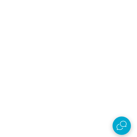
Follow us
Prijava na newsletter
Email
Prijavi se
Slažem se sa
politikom privatnosti
Preuzmi aplikaciju