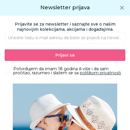
Preuzmite Aksa aplikaciju
Newsletter prijava
Google play
Aksa APP
0
0
Preuzmite besplatno Aksa Aplikaciju
App store
Prijavite se za newsletter i saznajte sve o našim
Pronađi proizvod
najnovijim kolekcijama, akcijama i događajima.
Unesite Vašu e‑mail adresu da biste se prijavili na newsletter.
AKSA
Proizvodi
Igračke i knjižara
Igračke za decu - Dečije igračke
Prijavi se
Figure
Paw Patrol Rdc 1to24 Vehicle Rc Ast
Potvrđujem da imam 18 godina ili više i da sam
pročitao, razumeo i slažem se sa
politikom privatnosti