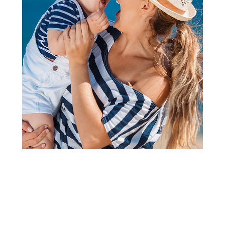
Figure
Paw Patrol Rdc 1to24 Vehicle
Rc Ast
Šifra proizvoda:
A100481
Barkod:
681147036451
Šifra modela:
A100481
Visina popusta uz loyality karticu zavisi od nivoa
članstva u Aksa klubu.