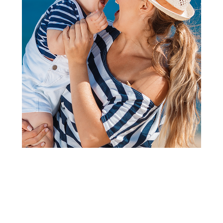
FOTELJE ZA DECU
Cute&Cool HOME fotelja za
decu Slon, 50x45x45cm
Šifra proizvoda:
A105064
Barkod:
8600856089673
Šifra modela:
A105064