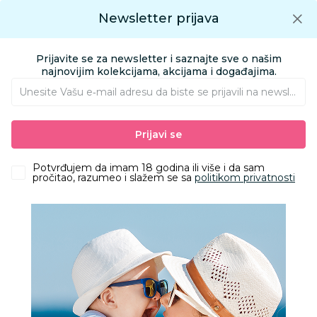
Preuzmite Aksa aplikaciju
Newsletter prijava
Google play
Aksa APP
0
0
Preuzmite besplatno Aksa Aplikaciju
App store
Prijavite se za newsletter i saznajte sve o našim
Pronađi proizvod
najnovijim kolekcijama, akcijama i događajima.
Unesite Vašu e‑mail adresu da biste se prijavili na newsletter.
AKSA
Proizvodi
HOME&BEAUTY
DEČIJA SOBA
Prijavi se
FOTELJE ZA DECU
Cute&Cool HOME fotelja za decu Slon, 50x45x45cm
Potvrđujem da imam 18 godina ili više i da sam
pročitao, razumeo i slažem se sa
politikom privatnosti