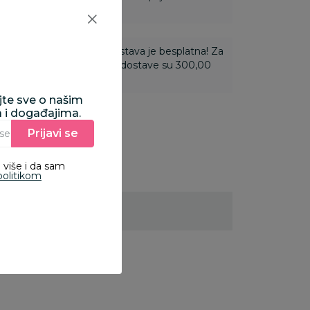
ti 3.500,00 rsd i više dostava je besplatna! Za
 do 3.499,99 rsd troškovi dostave su 300,00
ajte sve o našim
a i događajima.
Prijavi se
Unesite Vašu e‑mail adresu da biste se prijavili na newsletter.
 više i da sam
politikom