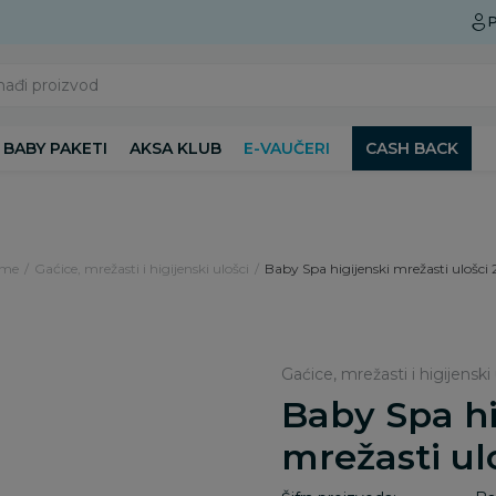
Preuzmite Aksa aplikaciju
P
nađi proizvod
BABY PAKETI
AKSA KLUB
E-VAUČERI
CASH BACK
ame
Gaćice, mrežasti i higijenski ulošci
Baby Spa higijenski mrežasti ulošci 
Gaćice, mrežasti i higijenski 
Baby Spa hi
mrežasti ulo