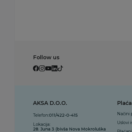
Dodaj u korp
Follow us
AKSA D.O.O.
Plaća
Načini 
Telefon:
011/422-0-415
Uslovi 
Lokacija:
28. Juna 3 (bivša Nova Mokroluška
Plaćan