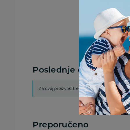
Poslednje ocene proi
Za ovaj proizvod trenutno nema ocena. Ocenj
Preporučeno