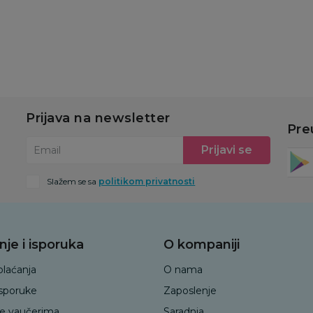
u
Dodaj u korpu
Dodaj u korpu
Prijava na newsletter
Pre
Prijavi se
Email
Slažem se sa
politikom privatnosti
nje i isporuka
O kompaniji
plaćanja
O nama
isporuke
Zaposlenje
je vaučerima
Saradnja