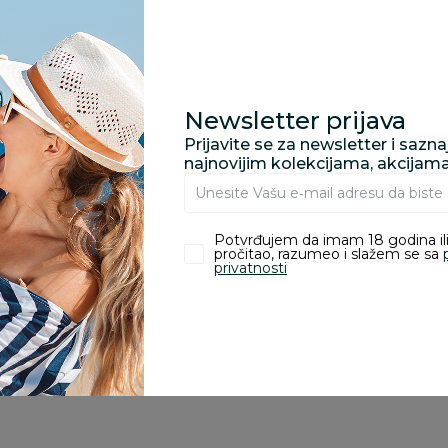
proizvoda.
Za porudžbine vrednos
porudžbine vrednosti
rsd.
Newsletter prijava
Prijavite se za newsletter i sazn
najnovijim kolekcijama, akcijam
zvoda
Potvrđujem da imam 18 godina ili
pročitao, razumeo i slažem se sa
privatnosti
ivanje je omogućeno samo korisnicima koji su kupili proizvod.