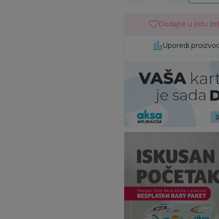
Dodajte u listu žel
Uporedi proizvo