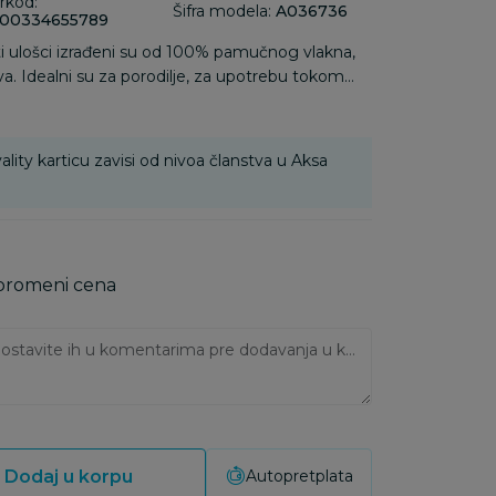
rkod:
Šifra modela:
A036736
00334655789
i ulošci izrađeni su od 100% pamučnog vlakna,
a. Idealni su za porodilje, za upotrebu tokom
operativnog perioda.
ality karticu zavisi od nivoa članstva u Aksa
 promeni cena
Ukoliko imate napomene, ostavite ih u komentarima pre dodavanja u korpu:
Dodaj u korpu
Autopretplata