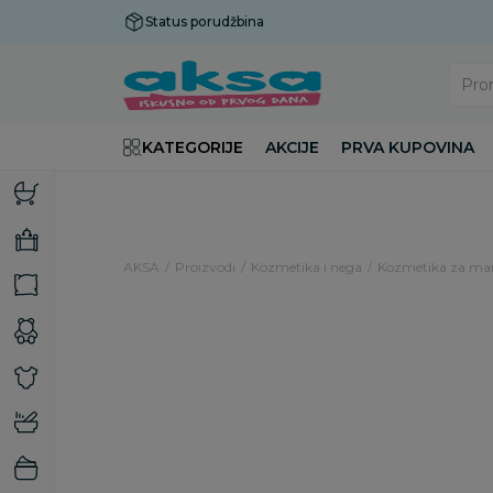
Status porudžbina
Plaćanje do 9 rata!
Pro
KATEGORIJE
AKCIJE
PRVA KUPOVINA
AKSA
Proizvodi
Kozmetika i nega
Kozmetika za m