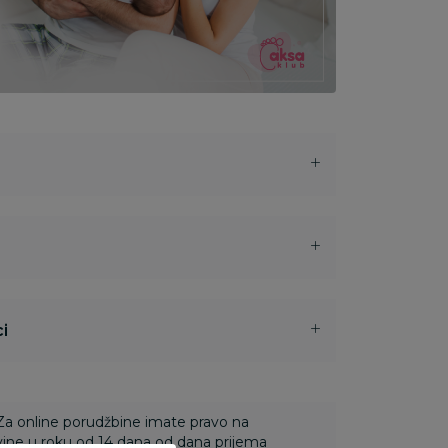
i
 Za online porudžbine imate pravo na
ine u roku od 14 dana od dana prijema