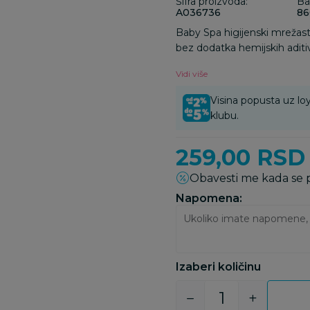
Šifra proizvoda:
Ba
A036736
86
Baby Spa higijenski mrežast
bez dodatka hemijskih aditiv
ciklusa i u slučajevima post
Vidi više
Visina popusta uz loy
klubu.
259,00
RSD
Obavesti me kada se
Napomena:
Izaberi količinu