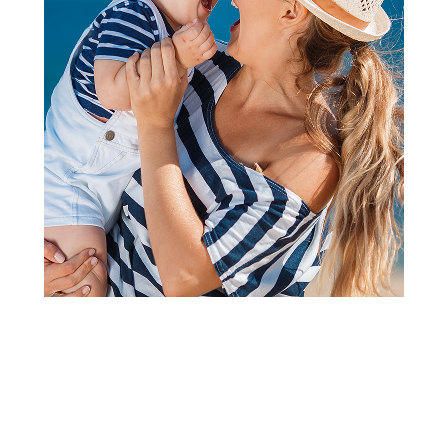
2
3
1
Grickalice, makazice i turpije
Reer staklena turpija za nokte
za bebe
Šifra proizvoda:
A072547
Barkod:
4013283810439
Šifra modela:
A072547
Visina popusta uz loyality karticu zavisi od nivoa
članstva u Aksa klubu.