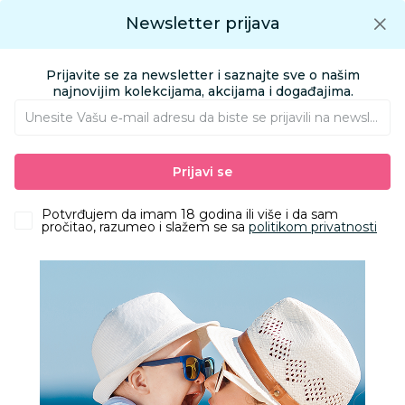
Preuzmite Aksa aplikaciju
Newsletter prijava
Google play
Aksa APP
0
0
Preuzmite besplatno Aksa Aplikaciju
App store
Prijavite se za newsletter i saznajte sve o našim
Pronađi proizvod
najnovijim kolekcijama, akcijama i događajima.
Unesite Vašu e‑mail adresu da biste se prijavili na newsletter.
AKSA
Proizvodi
Kozmetika i nega
Pribor za negu
Prijavi se
Grickalice, makazice i turpije
Reer staklena turpija za nokte za bebe
Potvrđujem da imam 18 godina ili više i da sam
pročitao, razumeo i slažem se sa
politikom privatnosti