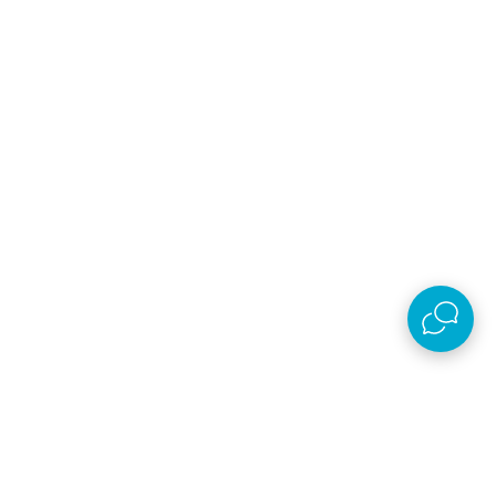
Dodaj u korpu
Follow us
Prijava na newsletter
Email
Prijavi se
Slažem se sa
politikom privatnosti
Preuzmi aplikaciju