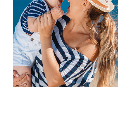
2
3
1
Gumene Čizme
Lillo&Pippo gumene čizme,
devojčice
Šifra proizvoda:
A075177
Visina popusta uz loyality karticu zavisi od nivoa
članstva u Aksa klubu.
Akcija traje od 03.11..2025. do 21.09.2030. ili do isteka