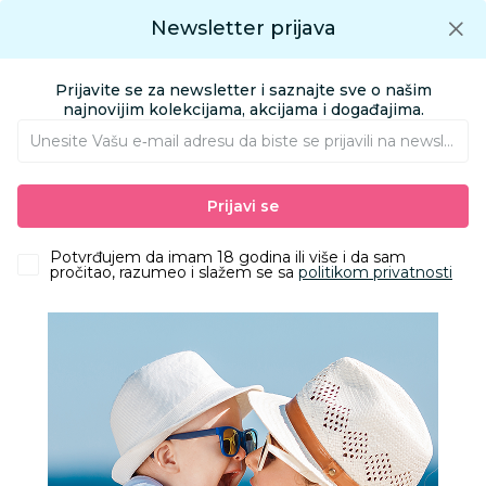
Preuzmite Aksa aplikaciju
Newsletter prijava
Google play
Aksa APP
0
0
Preuzmite besplatno Aksa Aplikaciju
App store
Prijavite se za newsletter i saznajte sve o našim
Pronađi proizvod
najnovijim kolekcijama, akcijama i događajima.
Unesite Vašu e‑mail adresu da biste se prijavili na newsletter.
AKSA
Proizvodi
Obuća
Gumene Čizme
Prijavi se
Lillo&Pippo gumene čizme, devojčice
Potvrđujem da imam 18 godina ili više i da sam
pročitao, razumeo i slažem se sa
politikom privatnosti
50
%