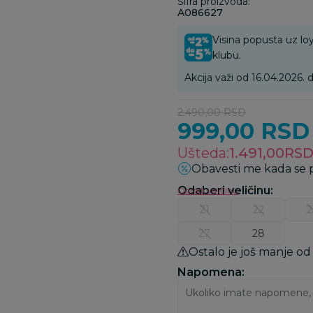
Šifra proizvoda:
A086627
Visina popusta uz loy
klubu.
Akcija važi od 16.04.2026. d
2.490,00
RSD
999,00
RSD
Ušteda:
1.491,00
RS
Obavesti me kada se
Odaberi veličinu
:
Odredi veličinu
21
22
2
27
28
Ostalo je još manje od
Napomena: