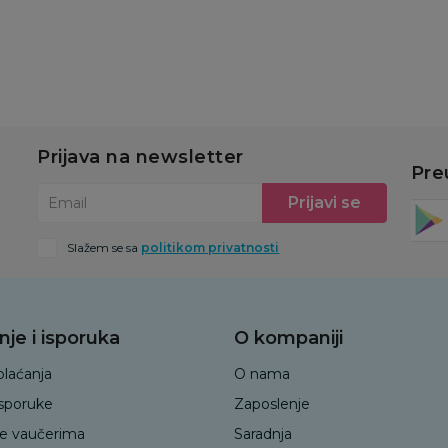
Prijava na newsletter
Pre
Prijavi se
Email
Slažem se sa
politikom privatnosti
nje i isporuka
O kompaniji
plaćanja
O nama
isporuke
Zaposlenje
je vaučerima
Saradnja