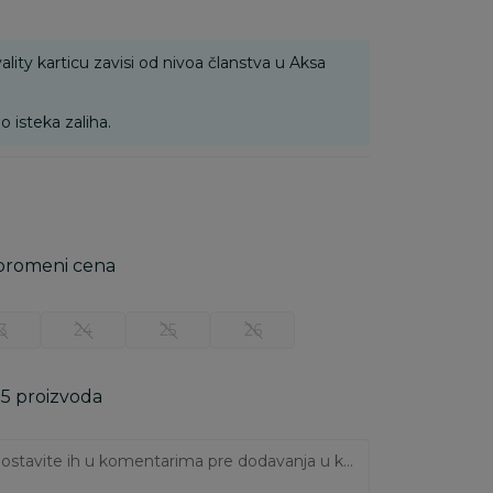
ality karticu zavisi od nivoa članstva u Aksa
o isteka zaliha.
D
 promeni cena
3
24
25
26
 5 proizvoda
Ukoliko imate napomene, ostavite ih u komentarima pre dodavanja u korpu: