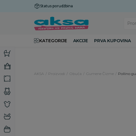
Status porudžbina
Plaćanje do 9 rata!
Pro
KATEGORIJE
AKCIJE
PRVA KUPOVINA
AKSA
Proizvodi
Obuća
Gumene Čizme
Pollino g
60
%