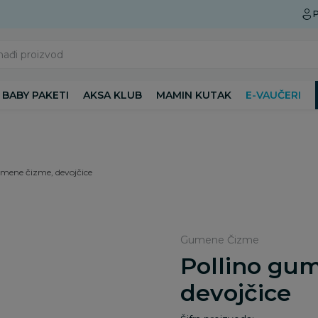
Preuzmite Aksa aplikaciju
P
nađi proizvod
BABY PAKETI
AKSA KLUB
MAMIN KUTAK
E-VAUČERI
umene čizme, devojčice
Gumene Čizme
Pollino gu
devojčice