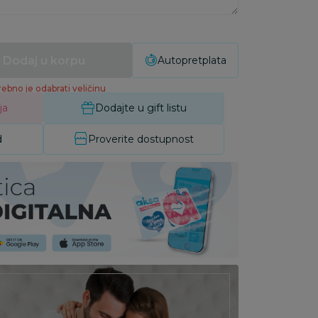
Dodaj u korpu
Autopretplata
ebno je odabrati veličinu
ja
Dodajte u gift listu
d
Proverite dostupnost