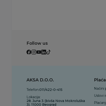
Dodaj u korpu
Follow us
AKSA D.O.O.
Plaća
Načini 
Telefon:
011/422-0-415
Uslovi 
Lokacija:
28. Juna 3 (bivša Nova Mokroluška
Plaćan
3), 11000 Beograd