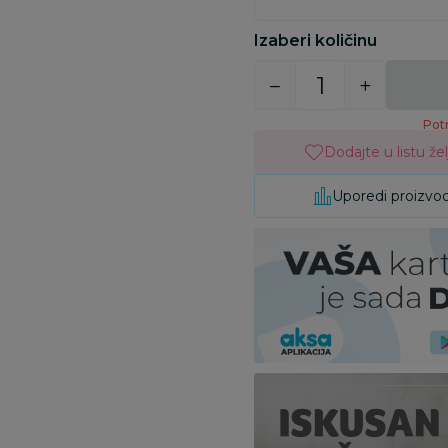
Izaberi količinu
Potr
Dodajte u listu žel
Uporedi proizvo