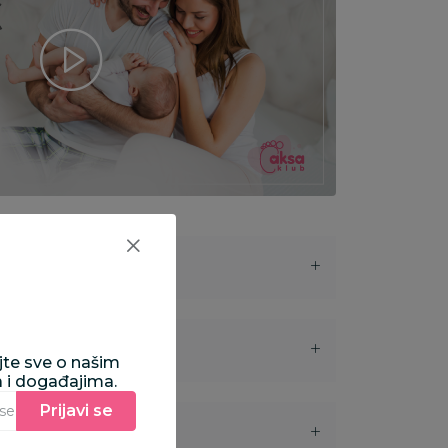
ajte sve o našim
a i događajima.
Prijavi se
Unesite Vašu e‑mail adresu da biste se prijavili na newsletter.
i