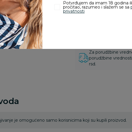
Potvrđujem da imam 18 godina ili
pročitao, razumeo i slažem se sa
privatnosti
Kupovina bez rizika:
odustajanje od kupov
proizvoda.
Za porudžbine vrednos
porudžbine vrednosti
rsd.
zvoda
ivanje je omogućeno samo korisnicima koji su kupili proizvod.