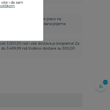
 više i da sam
politikom
 Za online porudžbine imate pravo na
ine u roku od 14 dana od dana prijema
ti 3.500,00 rsd i više dostava je besplatna! Za
 do 3.499,99 rsd troškovi dostave su 300,00
(0)