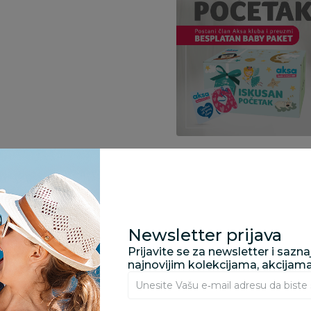
Specifikacija
Newsletter prijava
Opis
Prijavite se za newsletter i sazn
najnovijim kolekcijama, akcijam
Pronađite u prodavnic