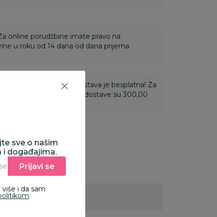
 Za online porudžbine imate pravo na
ine u roku od 14 dana od dana prijema
ti 3.500,00 rsd i više dostava je besplatna! Za
 do 3.499,99 rsd troškovi dostave su 300,00
ajte sve o našim
a i događajima.
Prijavi se
Unesite Vašu e‑mail adresu da biste se prijavili na newsletter.
 više i da sam
politikom