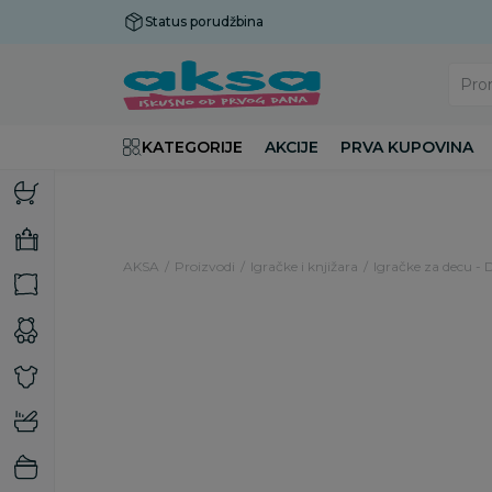
Status porudžbina
Plaćanje do 9 rata!
Pro
KATEGORIJE
AKCIJE
PRVA KUPOVINA
AKSA
Proizvodi
Igračke i knjižara
Igračke za decu - 
33
%