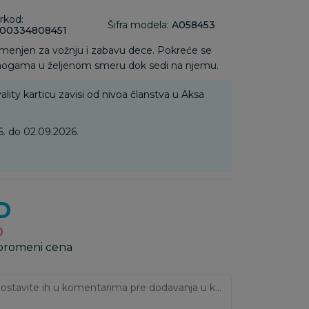
rkod:
Šifra modela:
A058453
00334808451
amenjen za vožnju i zabavu dece. Pokreće se
 nogama u željenom smeru dok sedi na njemu.
ality karticu zavisi od nivoa članstva u Aksa
. do 02.09.2026.
D
D
 promeni cena
Ukoliko imate napomene, ostavite ih u komentarima pre dodavanja u korpu: