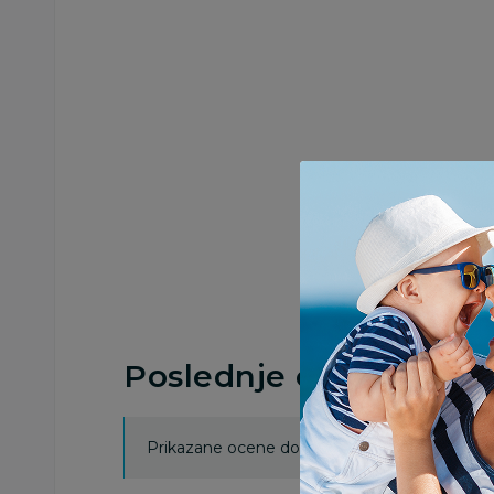
Poslednje ocene proi
Prikazane ocene dobijene su isključivo od koris