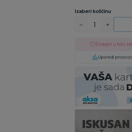
Izaberi količinu
Dodajte u listu žel
Uporedi proizvo