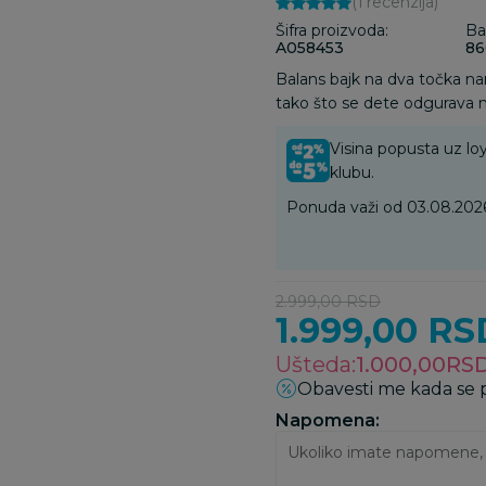
(1
recenzija
)
Šifra proizvoda:
Ba
A058453
86
Balans bajk na dva točka n
tako što se dete odgurava
Visina popusta uz loy
klubu.
Ponuda važi od 03.08.2026
2.999,00
RSD
1.999,00
RS
Ušteda:
1.000,00
RS
Obavesti me kada se
Napomena: