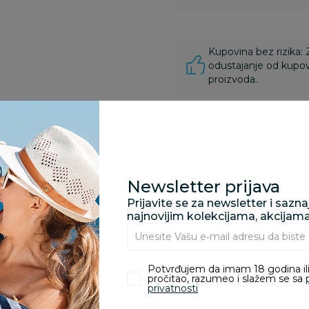
Kupovina bez rizika:
odustajanje od kupov
proizvoda.
Za porudžbine vrednos
porudžbine vrednosti
rsd.
Newsletter prijava
Prijavite se za newsletter i sazn
najnovijim kolekcijama, akcijam
zvoda
Potvrđujem da imam 18 godina ili
pročitao, razumeo i slažem se sa
nika koji su kupili proizvod.
privatnosti