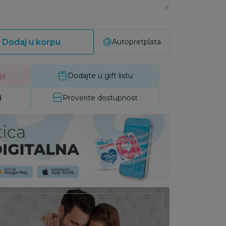
Dodaj u korpu
Autopretplata
ja
Dodajte u gift listu
d
Proverite dostupnost