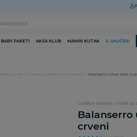
Preuzmite Aksa aplikaciju
P
nađi proizvod
BABY PAKETI
AKSA KLUB
MAMIN KUTAK
E-VAUČERI
Dečije igračke
Guralice za bebe i tricikli za decu
Balanserro urban bike, crve
Guralice za bebe i tricikli 
Balanserro 
crveni