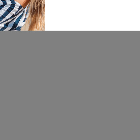
Radmila Tešić
26.05.2023. 08:34
Sve pohvale :)
33
%