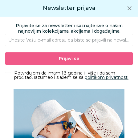
Preuzmite Aksa aplikaciju
Newsletter prijava
Google play
Aksa APP
0
0
Preuzmite besplatno Aksa Aplikaciju
App store
Prijavite se za newsletter i saznajte sve o našim
Pronađi proizvod
najnovijim kolekcijama, akcijama i događajima.
Unesite Vašu e‑mail adresu da biste se prijavili na newsletter.
AKSA
Proizvodi
Odeća
Odeća za decu
Helanke
Prijavi se
Cool club helanke set 3/1, devojčice
Potvrđujem da imam 18 godina ili više i da sam
pročitao, razumeo i slažem se sa
politikom privatnosti
30
%