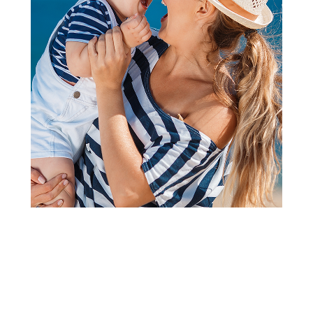
2
3
4
5
1
Helanke
Cool club helanke set 3/1,
devojčice
Šifra proizvoda:
A102795
Visina popusta uz loyality karticu zavisi od nivoa
članstva u Aksa klubu.
Akcija važi od 06.07.2026. do 03.09.2026.