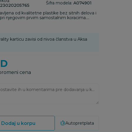
rkod:
Šifra modela:
A074901
23020205765
ljena od kvalitetne plastike bez sitnih delova i
 samostalnim koracima.
 sadrži takođe i zvučne efekte koji će se dopasti vašoj bebi.
ality karticu zavisi od nivoa članstva u Aksa
SD
 promeni cena
Ukoliko imate napomene, ostavite ih u komentarima pre dodavanja u korpu:
Dodaj u korpu
Autopretplata