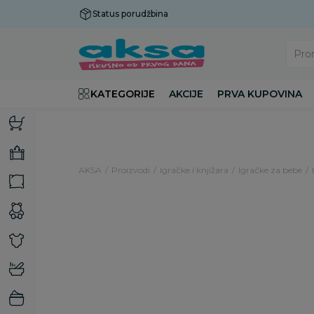
Status porudžbina
Plaćanje do 9 rata!
Pro
KATEGORIJE
AKCIJE
PRVA KUPOVINA
AKSA
Proizvodi
Igračke i knjižara
Igračke za bebe