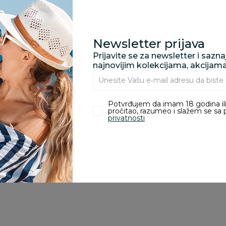
proizvoda.
Za porudžbine vrednos
Newsletter prijava
porudžbine vrednosti
rsd.
Prijavite se za newsletter i sazn
najnovijim kolekcijama, akcijam
Potvrđujem da imam 18 godina ili
pročitao, razumeo i slažem se sa
zvoda
privatnosti
ivanje je omogućeno samo korisnicima koji su kupili proizvod.