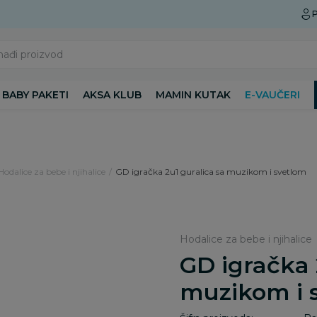
Preuzmite Aksa aplikaciju
P
nađi proizvod
BABY PAKETI
AKSA KLUB
MAMIN KUTAK
E-VAUČERI
Hodalice za bebe i njihalice
GD igračka 2u1 guralica sa muzikom i svetlom
Hodalice za bebe i njihalice
GD igračka 
muzikom i 