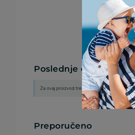
Poslednje ocene proi
Za ovaj proizvod trenutno nema ocena. Ocenj
Preporučeno