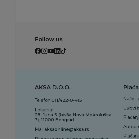
Follow us
AKSA D.O.O.
Plaća
Načini 
Telefon:
011/422-0-415
Uslovi 
Lokacija:
28. Juna 3 (bivša Nova Mokroluška
Plaćan
3), 11000 Beograd
Autopr
Mail:
aksaonline@aksa.rs
Plaćan
Radno vreme internet prodavnice