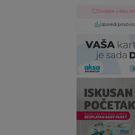
Dodajte u listu žel
Uporedi proizvo