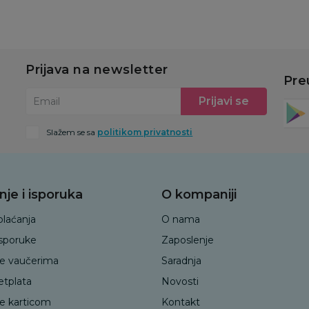
Prijava na newsletter
Pre
Prijavi se
Email
Slažem se sa
politikom privatnosti
nje i isporuka
O kompaniji
plaćanja
O nama
isporuke
Zaposlenje
je vaučerima
Saradnja
etplata
Novosti
je karticom
Kontakt