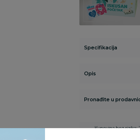
Specifikacija
Opis
Pronađite u prodavnic
Kupovina bez rizika:
odustajanje od kupov