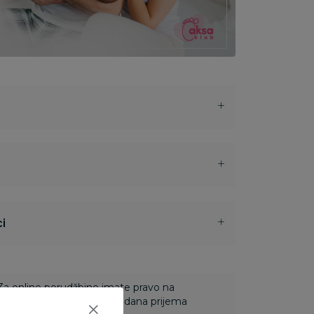
i
 Za online porudžbine imate pravo na
ine u roku od 14 dana od dana prijema