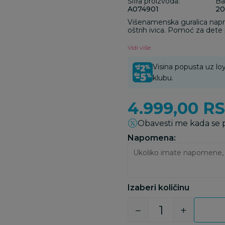
Šifra proizvoda:
Ba
A074901
20
Višenamenska guralica naprav
oštrih ivica. Pomoć za dete pri njegovim prvim
Guralica
Vidi više
Visina popusta uz loy
klubu.
4.999,00
R
Obavesti me kada se
Napomena:
Izaberi količinu