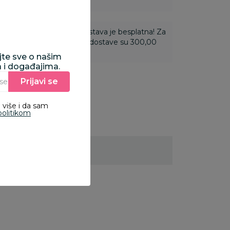
ti 3.500,00 rsd i više dostava je besplatna! Za
 do 3.499,99 rsd troškovi dostave su 300,00
ajte sve o našim
a i događajima.
Prijavi se
Unesite Vašu e‑mail adresu da biste se prijavili na newsletter.
 više i da sam
politikom