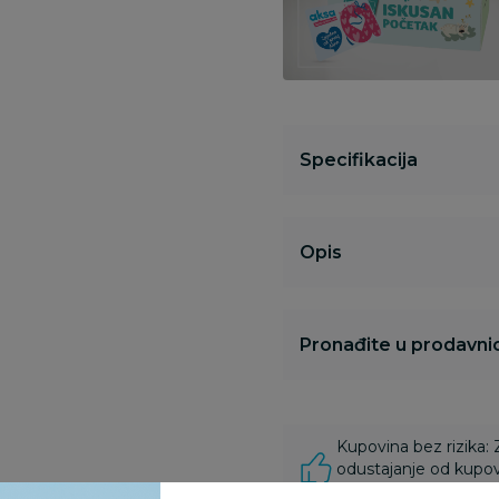
Specifikacija
Opis
Pronađite u prodavnic
Kupovina bez rizika:
odustajanje od kupov
proizvoda.