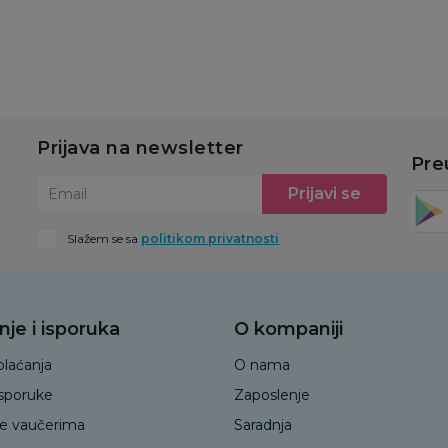
Dodaj u korpu
Dodaj u korpu
Prijava na newsletter
Pre
Prijavi se
Email
Slažem se sa
politikom privatnosti
nje i isporuka
O kompaniji
plaćanja
O nama
isporuke
Zaposlenje
je vaučerima
Saradnja