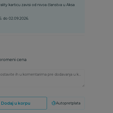
ality karticu zavisi od nivoa članstva u Aksa
. do 02.09.2026.
 promeni cena
Ukoliko imate napomene, ostavite ih u komentarima pre dodavanja u korpu:
Dodaj u korpu
Autopretplata