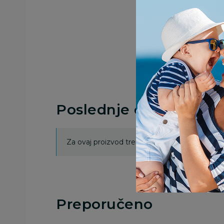
Poslednje ocene proi
Za ovaj proizvod trenutno nema ocena. Ocenj
Preporučeno