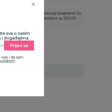
ti 3.500,00 rsd i više dostava je besplatna! Za
 do 3.499,99 rsd troškovi dostave su 300,00
ajte sve o našim
a i događajima.
Prijavi se
Unesite Vašu e‑mail adresu da biste se prijavili na newsletter.
 više i da sam
politikom