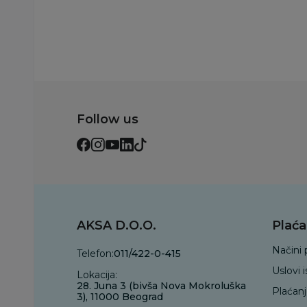
Follow us
AKSA D.O.O.
Plaća
Načini 
Telefon:
011/422-0-415
Uslovi 
Lokacija:
28. Juna 3 (bivša Nova Mokroluška
Plaćan
3), 11000 Beograd