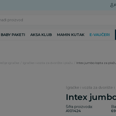
Preuzmite Aksa aplikaciju
P
nađi proizvod
BABY PAKETI
AKSA KLUB
MAMIN KUTAK
E-VAUČERI
Dečije igračke
Igračke i vozila za dvorište i plažu
Intex jumbo lopta za plaž
Igračke i vozila za dvorište i
Intex jumbo
Šifra proizvoda:
Ba
A101424
69