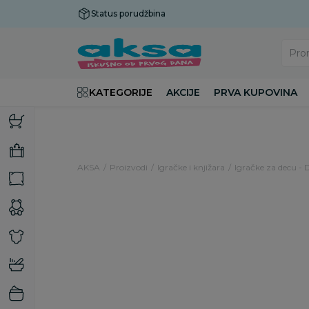
Status porudžbina
Plaćanje do 9 rata!
Pro
KATEGORIJE
AKCIJE
PRVA KUPOVINA
AKSA
Proizvodi
Igračke i knjižara
Igračke za decu - 