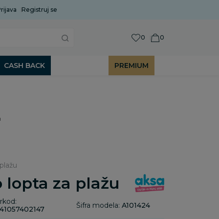
rijava
Uobičajeni rok isporuke je 2 do 7 radnih dana!
Registruj se
P
0
0
CASH BACK
PREMIUM
u
 plažu
 lopta za plažu
rkod:
Šifra modela:
A101424
41057402147