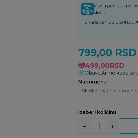
Visina popusta uz loy
klubu.
Ponuda važi od 03.08.2026
799,00
RSD
499,00
RSD
Obavesti me kada se
Napomena:
Izaberi količinu