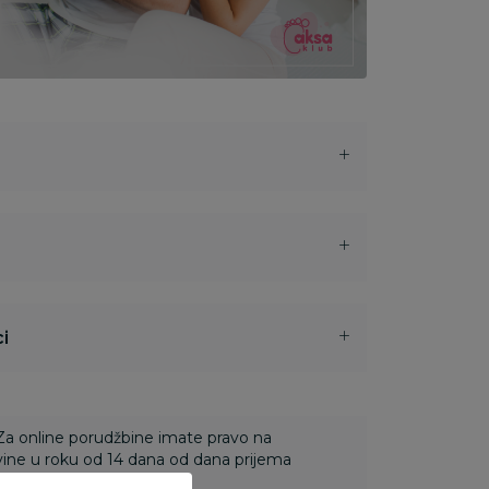
i
 Za online porudžbine imate pravo na
ine u roku od 14 dana od dana prijema