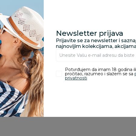
Za porudžbine vrednos
porudžbine vrednosti
rsd.
Newsletter prijava
Prijavite se za newsletter i sazn
najnovijim kolekcijama, akcijam
zvoda
Potvrđujem da imam 18 godina ili
pročitao, razumeo i slažem se sa
privatnosti
ivanje je omogućeno samo korisnicima koji su kupili proizvod.