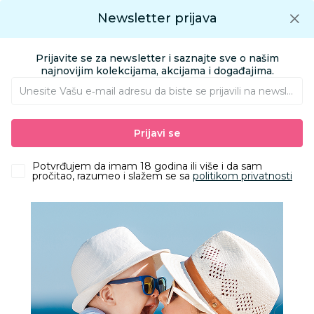
Preuzmite Aksa aplikaciju
Newsletter prijava
Google play
Aksa APP
0
0
Preuzmite besplatno Aksa Aplikaciju
App store
Prijavite se za newsletter i saznajte sve o našim
Pronađi proizvod
najnovijim kolekcijama, akcijama i događajima.
Unesite Vašu e‑mail adresu da biste se prijavili na newsletter.
AKSA
Proizvodi
Igračke i knjižara
Igračke za decu - Dečije igračke
Prijavi se
Igračke i vozila za dvorište i plažu
NBL Maserati automobil na akumulator
Potvrđujem da imam 18 godina ili više i da sam
pročitao, razumeo i slažem se sa
politikom privatnosti
50
%