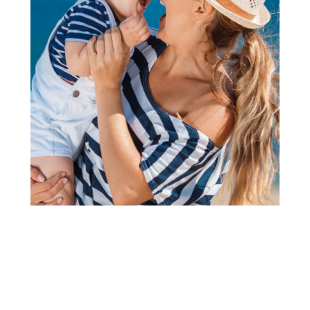
2
3
4
1
Igračke i vozila za dvorište i plažu
NBL Maserati automobil na
akumulator
Šifra proizvoda:
A101508
Barkod:
8600856353118
Šifra modela:
A101508
Visina popusta uz loyality karticu zavisi od nivoa