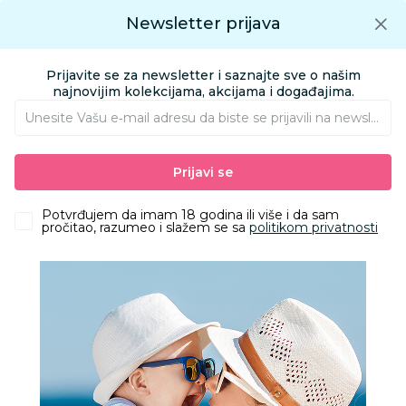
Preuzmite Aksa aplikaciju
Newsletter prijava
Google play
Aksa APP
0
0
Preuzmite besplatno Aksa Aplikaciju
App store
Prijavite se za newsletter i saznajte sve o našim
Pronađi proizvod
najnovijim kolekcijama, akcijama i događajima.
Unesite Vašu e‑mail adresu da biste se prijavili na newsletter.
AKSA
Proizvodi
Igračke i knjižara
Igračke za decu - Dečije igračke
Prijavi se
Igračke i vozila za dvorište i plažu
BBO džip buggy na akumulator (12V), pink
Potvrđujem da imam 18 godina ili više i da sam
pročitao, razumeo i slažem se sa
politikom privatnosti
10
%