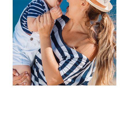
Igračke i vozila za dvorište i plažu
BBO džip buggy na
akumulator (12V), pink
Šifra proizvoda:
A103469
Barkod:
8606031523888
Šifra modela:
A103469